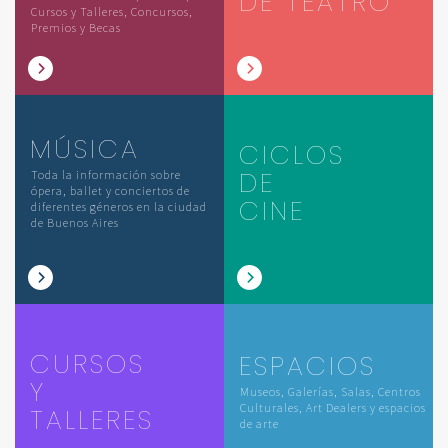
DE TEATRO
Cursos y Talleres, Concursos,
Premios y Becas
MÚSICA
CICLOS
DE
Toda la información sobre
ópera, ballet y conciertos de
CINE
diferentes géneros en la ciudad
de Buenos Aires
CURSOS
ESPACIOS
Y
Museos, Galerías, Salas, Centros
Culturales, Art Dealers y espacios
TALLERES
de arte