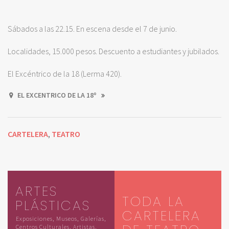
Sábados a las 22.15. En escena desde el 7 de junio.
Localidades, 15.000 pesos. Descuento a estudiantes y jubilados.
El Excéntrico de la 18 (Lerma 420).
EL EXCENTRICO DE LA 18º
CARTELERA
TEATRO
,
ARTES
TODA LA
PLÁSTICAS
CARTELERA
Exposiciones, Museos, Galerías,
Centros Culturales, Artistas,