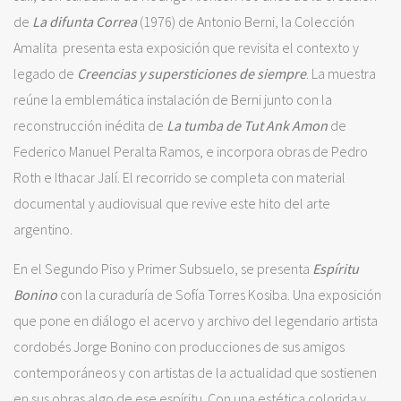
de
La difunta Correa
(1976) de Antonio Berni, la Colección
Amalita presenta esta exposición que revisita el contexto y
legado de
Creencias y supersticiones de siempre
. La muestra
reúne la emblemática instalación de Berni junto con la
reconstrucción inédita de
La tumba de Tut Ank Amon
de
Federico Manuel Peralta Ramos, e incorpora obras de Pedro
Roth e Ithacar Jalí. El recorrido se completa con material
documental y audiovisual que revive este hito del arte
argentino.
En el Segundo Piso y Primer Subsuelo, se presenta
Espíritu
Bonino
con la curaduría de Sofía Torres Kosiba. Una exposición
que pone en diálogo el acervo y archivo del legendario artista
cordobés Jorge Bonino con producciones de sus amigos
contemporáneos y con artistas de la actualidad que sostienen
en sus obras algo de ese espíritu. Con una estética colorida y