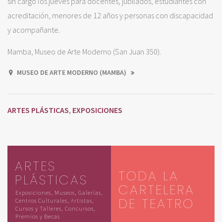
sin cargo los jueves para docentes, jubilados, estudiantes con
acreditación, menores de 12 años y personas con discapacidad
y acompañante.
Mamba, Museo de Arte Moderno (San Juan 350).
MUSEO DE ARTE MODERNO (MAMBA)
ARTES PLÁSTICAS
EXPOSICIONES
,
ARTES
TODA LA
PLÁSTICAS
CARTELERA
Exposiciones, Museos, Galerías,
DE TEATRO
Centros Culturales, Artistas,
Cursos y Talleres, Concursos,
Premios y Becas