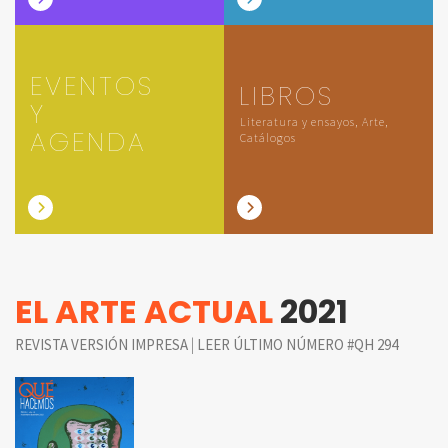
EVENTOS
LIBROS
Y
Literatura y ensayos, Arte,
AGENDA
Catálogos
EL ARTE ACTUAL
2021
|
REVISTA VERSIÓN IMPRESA
LEER ÚLTIMO NÚMERO #QH 294