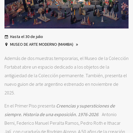
Hasta el 30 de julio
MUSEO DE ARTE MODERNO (MAMBA)
Además de dos muestras temporarias, el Museo de la Colección
Fortabat abre un espacio dedicado a los objetos de la
antigüedad de la Colección permanente. También, presenta el
nuevo guion de arte argentino estrenado en noviembre de
2025.
En el Primer Piso presenta
Creencias y supersticiones de
siempre. Historia de una exposición. 1976-2026
: Antonio
Berni, Federico Manuel Peralta Ramos, Pedro Roth e Ithacar
Jalí, con curaduría de Rodrigo Alonso. A 50 años de la creación