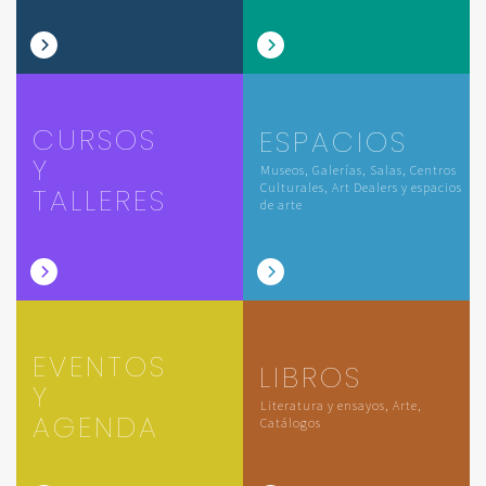
CURSOS
ESPACIOS
Y
Museos, Galerías, Salas, Centros
Culturales, Art Dealers y espacios
TALLERES
de arte
EVENTOS
LIBROS
Y
Literatura y ensayos, Arte,
AGENDA
Catálogos