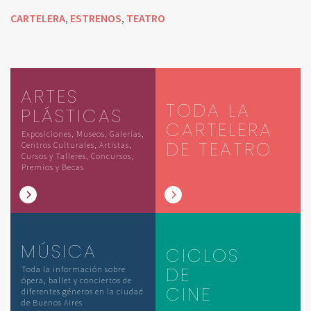
CARTELERA
ESTRENOS
TEATRO
,
,
ARTES
TODA LA
PLÁSTICAS
CARTELERA
Exposiciones, Museos, Galerías,
DE TEATRO
Centros Culturales, Artistas,
Cursos y Talleres, Concursos,
Premios y Becas
MÚSICA
CICLOS
DE
Toda la información sobre
ópera, ballet y conciertos de
CINE
diferentes géneros en la ciudad
de Buenos Aires