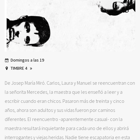
Domingos a las 19
TIMBRE 4
De Josep María Miró. Carlos, Laura y Manuel se reencuentran con
la señorita Mercedes, la maestra que les enseñó a leer y a
escribir cuando eran chicos. Pasaron más de treinta y cinco
años, ahora son adultos y sus vidas fueron por caminos
diferentes. El reencuentro -aparentemente casual- con la
maestra resultará inquietante para cada uno de ellos y abrirá
interrogantes y viejas heridas. Nadie tiene escapatoria en esta