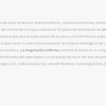
a obra que tensiona el drama moderno, cuestiona sus formas, denunc
 del arte frente a la hipocresía social. En plena representación de
Un
ruptivo que saca al espectáculo de su cauce y lo enfrenta con su pr
empos que corren. La obra intenta exponer las costuras ideológicas del
apso escénico,
La imaginación enferma
convierte al teatro en un cam
tumbramiento del espectador y la necesidad de hacer del arte una pra
Milagros Coll, Sofía González Gil, Valentín Mederos, Guido Napolitano,