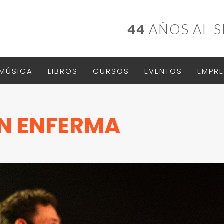
44
AÑOS AL S
MÚSICA
LIBROS
CURSOS
EVENTOS
EMPRE
ÓN ENFERMA