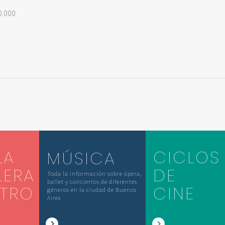
0.000
LA
CICLOS
MÚSICA
LERA
DE
Toda la información sobre ópera,
ballet y conciertos de diferentes
ATRO
CINE
géneros en la ciudad de Buenos
Aires