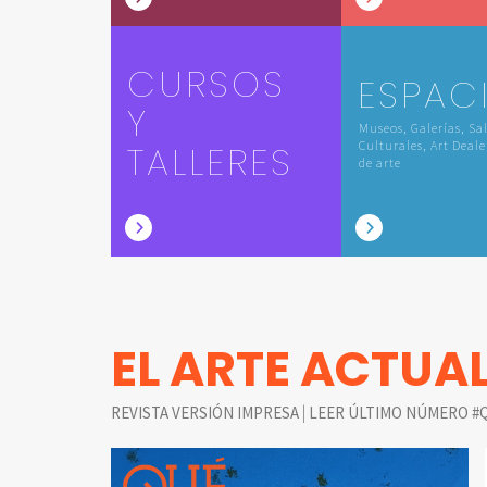
CURSOS
ESPAC
Y
Museos, Galerías, Sa
TALLERES
Culturales, Art Deale
de arte
EL ARTE ACTUA
|
REVISTA VERSIÓN IMPRESA
LEER ÚLTIMO NÚMERO #Q