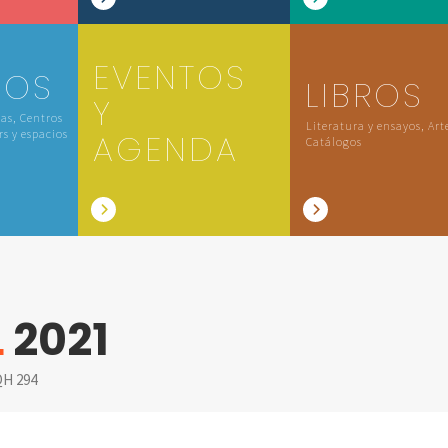
EVENTOS
IOS
LIBROS
Y
las, Centros
Literatura y ensayos, Art
rs y espacios
AGENDA
Catálogos
L
2021
H 294