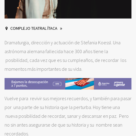
COMPLEJO TEATRAL ÍTACA
Dramaturgia, dirección y actuación de Stefania Koessl. Una
astrónoma alemana fallecida hace 300 años tiene la
posibilidad, cada vez que es su cumpleaños, de recordar los
momentos más importantes de su vida.
Vuelve para revivir sus mejores recuerdos, y también para pasar
por una parte de su historia que la perturba. Hoy tiene una
nueva posibilidad de recordar, sanar y descansar en paz. Pero
no sin antes asegurarse de que su historia y su nombre sean
recordados.