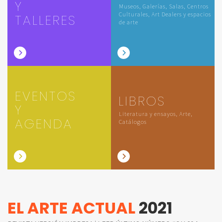
Y
Museos, Galerías, Salas, Centros
Culturales, Art Dealers y espacios
TALLERES
de arte
EVENTOS
LIBROS
Y
Literatura y ensayos, Arte,
AGENDA
Catálogos
EL ARTE ACTUAL
2021