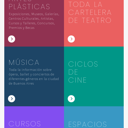
TODA LA
PLÁSTICAS
CARTELERA
Exposiciones, Museos, Galerías,
DE TEATRO
Centros Culturales, Artistas,
Cursos y Talleres, Concursos,
Premios y Becas
MÚSICA
CICLOS
DE
Toda la información sobre
ópera, ballet y conciertos de
CINE
diferentes géneros en la ciudad
de Buenos Aires
CURSOS
ESPACIOS