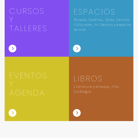
CURSOS
ESPACIOS
Y
Museos, Galerías, Salas, Centros
Culturales, Art Dealers y espacios
TALLERES
de arte
EVENTOS
LIBROS
Y
Literatura y ensayos, Arte,
AGENDA
Catálogos