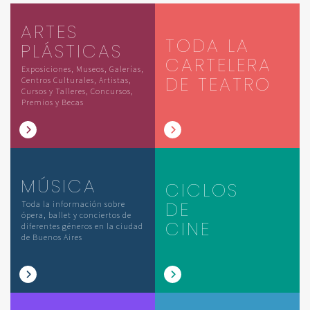
ARTES
TODA LA
PLÁSTICAS
CARTELERA
Exposiciones, Museos, Galerías,
DE TEATRO
Centros Culturales, Artistas,
Cursos y Talleres, Concursos,
Premios y Becas
MÚSICA
CICLOS
DE
Toda la información sobre
ópera, ballet y conciertos de
CINE
diferentes géneros en la ciudad
de Buenos Aires