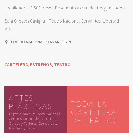
Localidades, 3.500 pesos. Descuento a estudiantes y jubilados.
Sala Orestes Caviglia – Teatro Nacional Cervantes (Libertad
815).
TEATRO NACIONAL CERVANTES
CARTELERA
ESTRENOS
TEATRO
,
,
ARTES
TODA LA
PLÁSTICAS
CARTELERA
Exposiciones, Museos, Galerías,
DE TEATRO
Centros Culturales, Artistas,
Cursos y Talleres, Concursos,
Premios y Becas