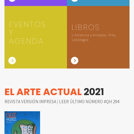
EVENTOS
LIBROS
Y
Literatura y ensayos, Arte,
AGENDA
Catálogos
EL ARTE ACTUAL
2021
|
REVISTA VERSIÓN IMPRESA
LEER ÚLTIMO NÚMERO #QH 294