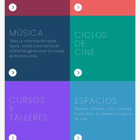
MÚSICA
CICLOS
DE
Toda la información sobre
ópera, ballet y conciertos de
CINE
diferentes géneros en la ciudad
de Buenos Aires
CURSOS
ESPACIOS
Y
Museos, Galerías, Salas, Centros
Culturales, Art Dealers y espacios
TALLERES
de arte