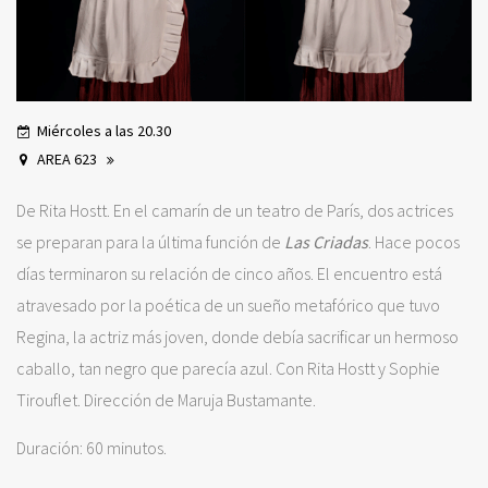
Miércoles a las 20.30
AREA 623
De Rita Hostt. En el camarín de un teatro de París, dos actrices
se preparan para la última función de
Las Criadas
. Hace pocos
días terminaron su relación de cinco años. El encuentro está
atravesado por la poética de un sueño metafórico que tuvo
Regina, la actriz más joven, donde debía sacrificar un hermoso
caballo, tan negro que parecía azul. Con Rita Hostt y Sophie
Tirouflet. Dirección de Maruja Bustamante.
Duración: 60 minutos.