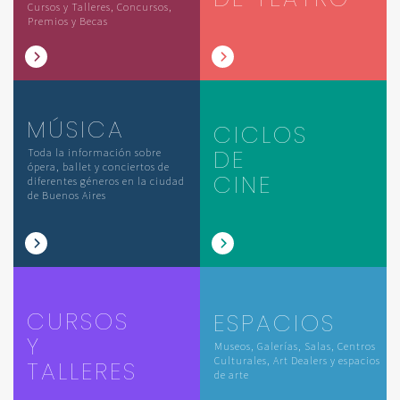
Cursos y Talleres, Concursos,
Premios y Becas
MÚSICA
CICLOS
DE
Toda la información sobre
ópera, ballet y conciertos de
CINE
diferentes géneros en la ciudad
de Buenos Aires
CURSOS
ESPACIOS
Y
Museos, Galerías, Salas, Centros
Culturales, Art Dealers y espacios
TALLERES
de arte