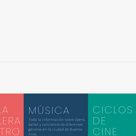
LA
CICLOS
MÚSICA
LERA
DE
Toda la información sobre ópera,
ballet y conciertos de diferentes
ATRO
CINE
géneros en la ciudad de Buenos
Aires