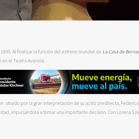
 1945. Al finalizar la función del estreno mundial de
La Casa de Berna
n en el Teatro Avenida.
n: atraído por la gran interpretación de su actriz predilecta, Federic
mistad, impulsándola a tomar una importante decisión. Con Lorena Sze