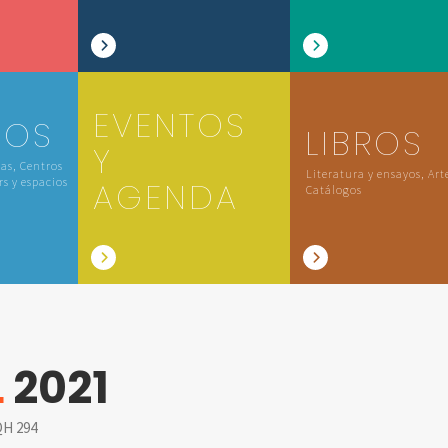
EVENTOS
IOS
LIBROS
Y
las, Centros
Literatura y ensayos, Art
rs y espacios
AGENDA
Catálogos
L
2021
H 294