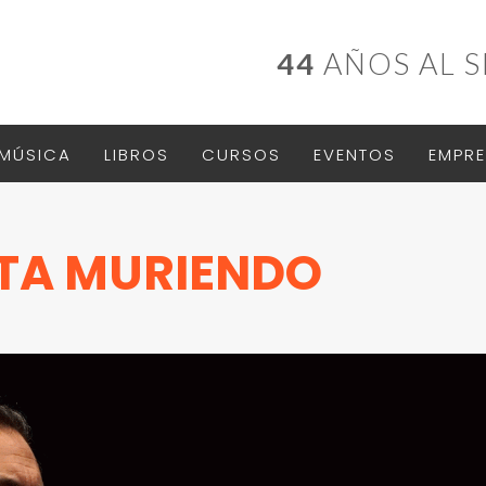
44
AÑOS AL S
MÚSICA
LIBROS
CURSOS
EVENTOS
EMPRE
STA MURIENDO