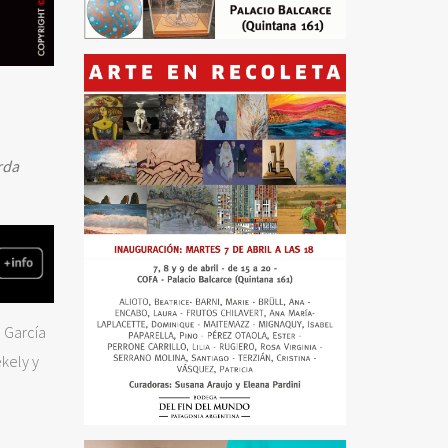
rda
o García
kely y