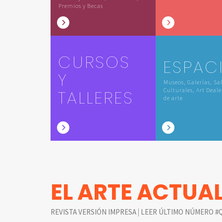
Premios y Becas
CURSOS
ESPAC
Y
Museos, Galerías, Sa
TALLERES
Culturales, Art Deale
de arte
EL ARTE ACTUA
|
REVISTA VERSIÓN IMPRESA
LEER ÚLTIMO NÚMERO #Q