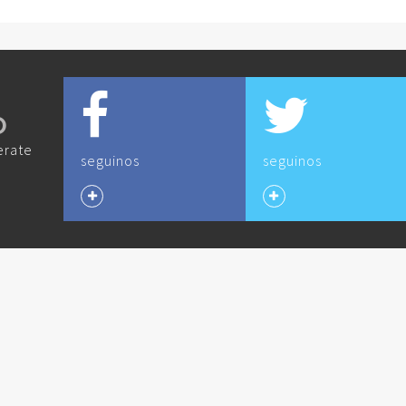
O
erate
seguinos
seguinos