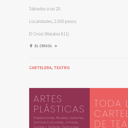
Sábados a las 20.
Localidades, 2.500 pesos.
El Crisol (Malabia 611).
EL CRISOL
CARTELERA
TEATRO
,
ARTES
TODA 
PLÁSTICAS
CARTE
Exposiciones, Museos, Galerías,
DE TE
Centros Culturales, Artistas,
Cursos y Talleres, Concursos,