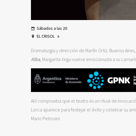
Sábados a las 20
EL CRISOL
Dramaturgia y dirección de Martín Ortiz. Buenos Aires,
Alba
, Margarita Xirgu vuelve emocionada a su camarí
Allí comprueba que el teatro es un ritual de invocació
Lorca aparece para festejar el éxito y celebrar su a
Mario Petrosini.