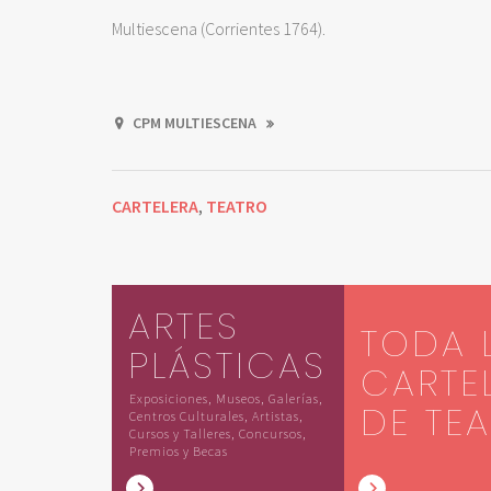
Multiescena (Corrientes 1764).
CPM MULTIESCENA
CARTELERA
TEATRO
,
ARTES
TODA 
PLÁSTICAS
CARTE
Exposiciones, Museos, Galerías,
DE TE
Centros Culturales, Artistas,
Cursos y Talleres, Concursos,
Premios y Becas