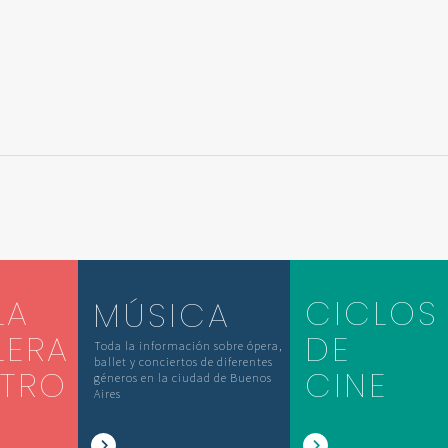
LA
CICLOS
MÚSICA
LERA
DE
Toda la información sobre ópera,
ballet y conciertos de diferentes
ATRO
CINE
géneros en la ciudad de Buenos
Aires