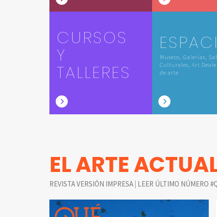
CURSOS
ESPAC
Y
Museos, Galerías, Sa
TALLERES
Culturales, Art Deale
de arte
EL ARTE ACTUA
|
REVISTA VERSIÓN IMPRESA
LEER ÚLTIMO NÚMERO #Q