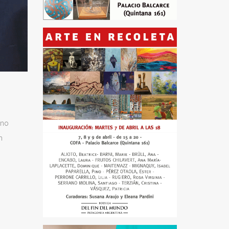
ano
n