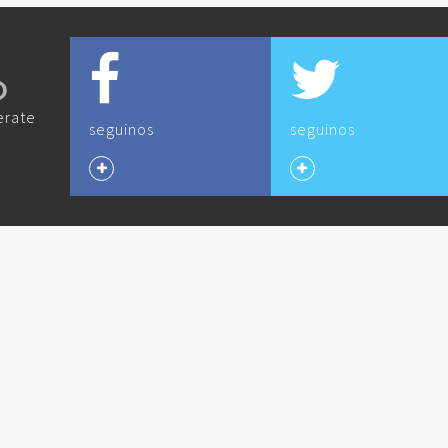
O
erate
seguinos
seguinos