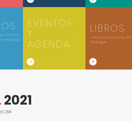
EVENTOS
IOS
LIBROS
Y
las, Centros
Literatura y ensayos, Art
rs y espacios
AGENDA
Catálogos
L
2021
H 294