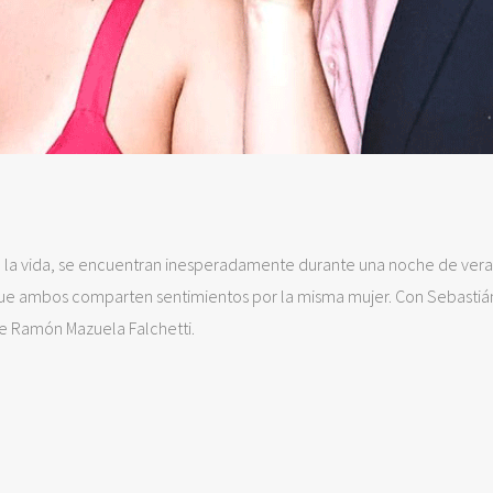
a la vida, se encuentran inesperadamente durante una noche de ver
ue ambos comparten sentimientos por la misma mujer. Con Sebastiá
 de Ramón Mazuela Falchetti.