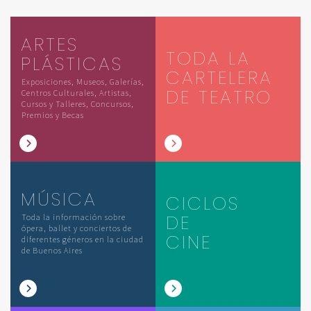
ARTES
TODA LA
PLÁSTICAS
CARTELERA
Exposiciones, Museos, Galerías,
DE TEATRO
Centros Culturales, Artistas,
Cursos y Talleres, Concursos,
Premios y Becas
MÚSICA
CICLOS
DE
Toda la información sobre
ópera, ballet y conciertos de
CINE
diferentes géneros en la ciudad
de Buenos Aires