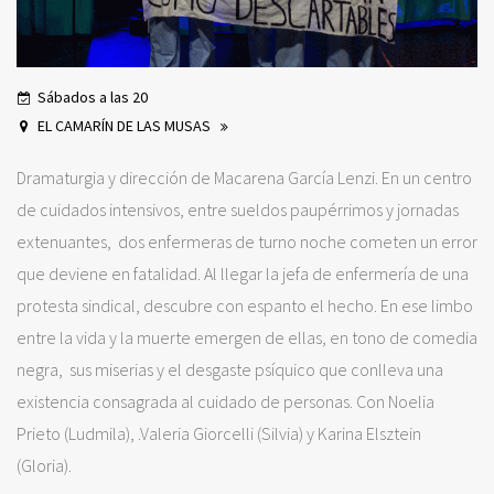
Sábados a las 20
EL CAMARÍN DE LAS MUSAS
Dramaturgia y dirección de Macarena García Lenzi. En un centro
de cuidados intensivos, entre sueldos paupérrimos y jornadas
extenuantes, dos enfermeras de turno noche cometen un error
que deviene en fatalidad. Al llegar la jefa de enfermería de una
protesta sindical, descubre con espanto el hecho. En ese limbo
entre la vida y la muerte emergen de ellas, en tono de comedia
negra, sus miserias y el desgaste psíquico que conlleva una
existencia consagrada al cuidado de personas. Con Noelia
Prieto (Ludmila), .Valeria Giorcelli (Silvia) y Karina Elsztein
(Gloria).