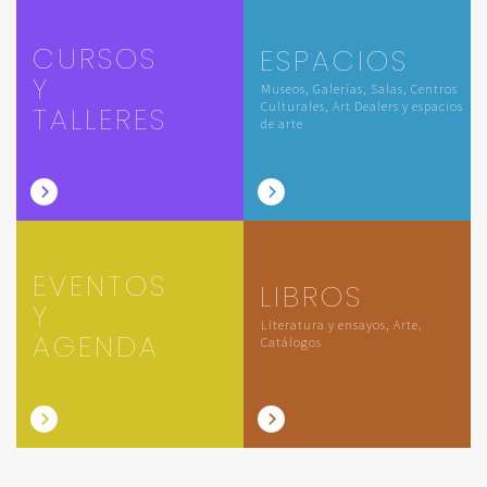
CURSOS
ESPACIOS
Y
Museos, Galerías, Salas, Centros
Culturales, Art Dealers y espacios
TALLERES
de arte
EVENTOS
LIBROS
Y
Literatura y ensayos, Arte,
AGENDA
Catálogos