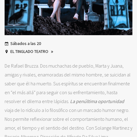
Sábados a las 20
EL TINGLADO TEATRO
De Rafael Bruzza. Dos muchachas de pueblo, Marta y Juana,
amigas y rivales, enamoradas del mismo hombre, se suicidan al
saber que él ha muerto. Sus espíritus se encuentran finalmente
en “el más allá” para seguir con su enfrentamiento, hasta
resolver el dilema entre lápidas.
La penúltima oportunidad
viaja de lo ridículo a lo filosófico con un marcado humor negro.
Nos permite reflexionar sobre el comportamiento humano, el
amor, el tiempo y el sentido del destino. Con Solange Martinez y
Rosario Albornoz. Dirección de Alfredo Da Silva Lima.