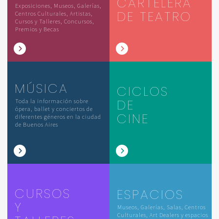
CARTELERA
Exposiciones, Museos, Galerías,
DE TEATRO
Centros Culturales, Artistas,
Cursos y Talleres, Concursos,
Premios y Becas
MÚSICA
CICLOS
DE
Toda la información sobre
ópera, ballet y conciertos de
CINE
diferentes géneros en la ciudad
de Buenos Aires
CURSOS
ESPACIOS
Y
Museos, Galerías, Salas, Centros
Culturales, Art Dealers y espacios