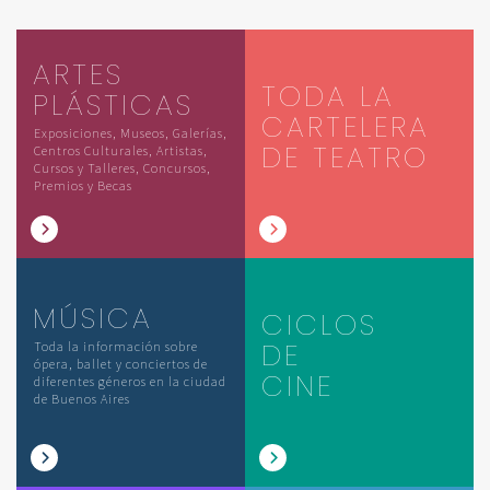
ARTES
TODA LA
PLÁSTICAS
CARTELERA
Exposiciones, Museos, Galerías,
DE TEATRO
Centros Culturales, Artistas,
Cursos y Talleres, Concursos,
Premios y Becas
MÚSICA
CICLOS
DE
Toda la información sobre
ópera, ballet y conciertos de
CINE
diferentes géneros en la ciudad
de Buenos Aires