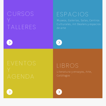
CURSOS
ESPACIOS
Y
Museos, Galerías, Salas, Centros
Culturales, Art Dealers y espacios
TALLERES
de arte
EVENTOS
LIBROS
Y
Literatura y ensayos, Arte,
AGENDA
Catálogos