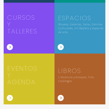
CURSOS
ESPACIOS
Y
Museos, Galerías, Salas, Centros
Culturales, Art Dealers y espacios
TALLERES
de arte
EVENTOS
LIBROS
Y
Literatura y ensayos, Arte,
AGENDA
Catálogos