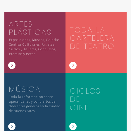
ARTES
TODA LA
PLÁSTICAS
CARTELERA
Exposiciones, Museos, Galerías,
DE TEATRO
Centros Culturales, Artistas,
Cursos y Talleres, Concursos,
Premios y Becas
MÚSICA
CICLOS
DE
Toda la información sobre
ópera, ballet y conciertos de
CINE
diferentes géneros en la ciudad
de Buenos Aires