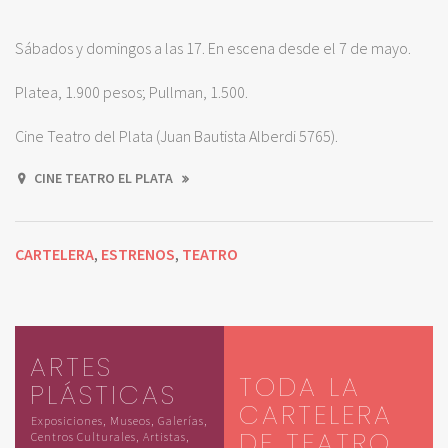
Sábados y domingos a las 17. En escena desde el 7 de mayo.
Platea, 1.900 pesos; Pullman, 1.500.
Cine Teatro del Plata (Juan Bautista Alberdi 5765).
CINE TEATRO EL PLATA
CARTELERA
ESTRENOS
TEATRO
,
,
ARTES
TODA LA
PLÁSTICAS
CARTELERA
Exposiciones, Museos, Galerías,
DE TEATRO
Centros Culturales, Artistas,