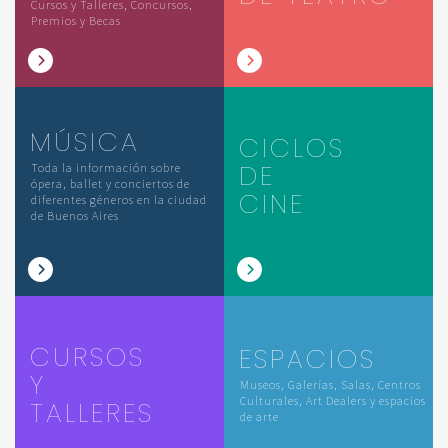
Cursos y Talleres, Concursos,
Premios y Becas
MÚSICA
CICLOS
DE
Toda la información sobre
ópera, ballet y conciertos de
CINE
diferentes géneros en la ciudad
de Buenos Aires
CURSOS
ESPACIOS
Y
Museos, Galerías, Salas, Centros
Culturales, Art Dealers y espacios
TALLERES
de arte