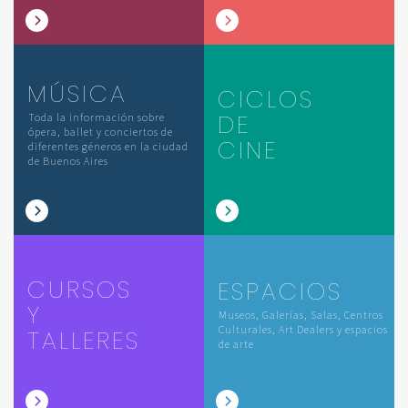
MÚSICA
CICLOS
DE
Toda la información sobre
ópera, ballet y conciertos de
CINE
diferentes géneros en la ciudad
de Buenos Aires
CURSOS
ESPACIOS
Y
Museos, Galerías, Salas, Centros
Culturales, Art Dealers y espacios
TALLERES
de arte