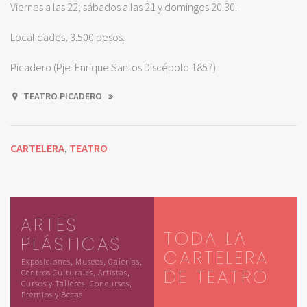
Viernes a las 22; sábados a las 21 y domingos 20.30.
Localidades, 3.500 pesos.
Picadero (Pje. Enrique Santos Discépolo 1857)
TEATRO PICADERO
CARTELERA
TEATRO
,
ARTES
TODA LA
PLÁSTICAS
CARTELERA
Exposiciones, Museos, Galerías,
DE TEATRO
Centros Culturales, Artistas,
Cursos y Talleres, Concursos,
Premios y Becas