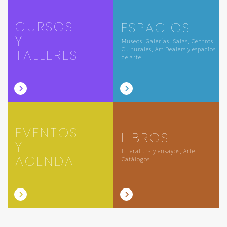
CURSOS
ESPACIOS
Y
Museos, Galerías, Salas, Centros
Culturales, Art Dealers y espacios
TALLERES
de arte
EVENTOS
LIBROS
Y
Literatura y ensayos, Arte,
AGENDA
Catálogos