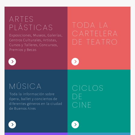
ARTES
TODA LA
PLÁSTICAS
CARTELERA
Exposiciones, Museos, Galerías,
DE TEATRO
Centros Culturales, Artistas,
Cursos y Talleres, Concursos,
Premios y Becas
MÚSICA
CICLOS
DE
Toda la información sobre
ópera, ballet y conciertos de
CINE
diferentes géneros en la ciudad
de Buenos Aires