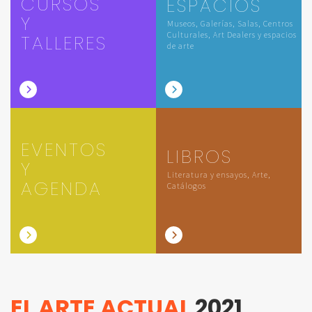
CURSOS
ESPACIOS
Y
Museos, Galerías, Salas, Centros
Culturales, Art Dealers y espacios
TALLERES
de arte
EVENTOS
LIBROS
Y
Literatura y ensayos, Arte,
AGENDA
Catálogos
EL ARTE ACTUAL
2021