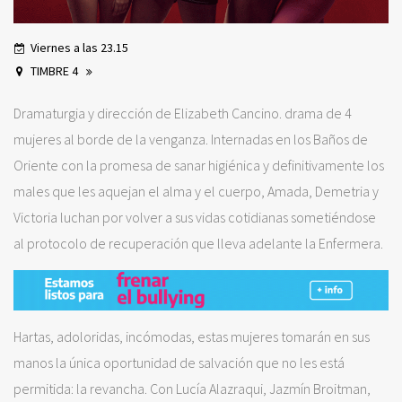
Viernes a las 23.15
TIMBRE 4
Dramaturgia y dirección de Elizabeth Cancino. drama de 4
mujeres al borde de la venganza. Internadas en los Baños de
Oriente con la promesa de sanar higiénica y definitivamente los
males que les aquejan el alma y el cuerpo, Amada, Demetria y
Victoria luchan por volver a sus vidas cotidianas sometiéndose
al protocolo de recuperación que lleva adelante la Enfermera.
Hartas, adoloridas, incómodas, estas mujeres tomarán en sus
manos la única oportunidad de salvación que no les está
permitida: la revancha. Con Lucía Alazraqui, Jazmín Broitman,