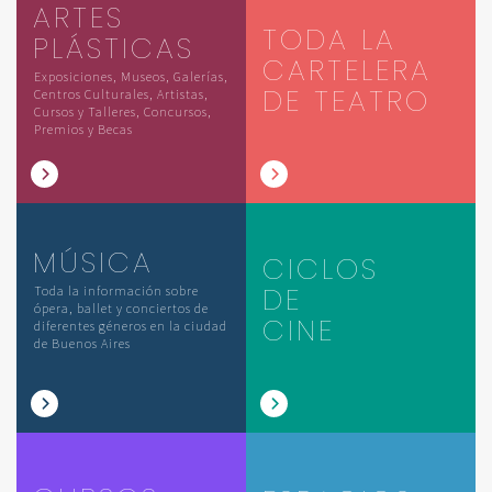
ARTES
TODA LA
PLÁSTICAS
CARTELERA
Exposiciones, Museos, Galerías,
DE TEATRO
Centros Culturales, Artistas,
Cursos y Talleres, Concursos,
Premios y Becas
MÚSICA
CICLOS
DE
Toda la información sobre
ópera, ballet y conciertos de
CINE
diferentes géneros en la ciudad
de Buenos Aires