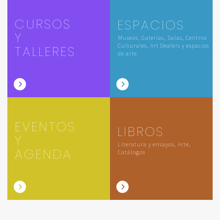
CURSOS
ESPACIOS
Y
Museos, Galerías, Salas, Centros
Culturales, Art Dealers y espacios
TALLERES
de arte
EVENTOS
LIBROS
Y
Literatura y ensayos, Arte,
AGENDA
Catálogos