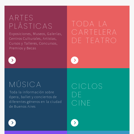
ARTES
TODA LA
PLÁSTICAS
CARTELERA
Exposiciones, Museos, Galerías,
DE TEATRO
Centros Culturales, Artistas,
Cursos y Talleres, Concursos,
Premios y Becas
MÚSICA
CICLOS
DE
Toda la información sobre
ópera, ballet y conciertos de
CINE
diferentes géneros en la ciudad
de Buenos Aires