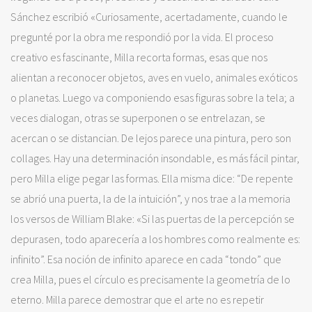
Sánchez escribió «Curiosamente, acertadamente, cuando le
pregunté por la obra me respondió por la vida. El proceso
creativo es fascinante, Milla recorta formas, esas que nos
alientan a reconocer objetos, aves en vuelo, animales exóticos
o planetas. Luego va componiendo esas figuras sobre la tela; a
veces dialogan, otras se superponen o se entrelazan, se
acercan o se distancian. De lejos parece una pintura, pero son
collages. Hay una determinación insondable, es más fácil pintar,
pero Milla elige pegar las formas. Ella misma dice: “De repente
se abrió una puerta, la de la intuición”, y nos trae a la memoria
los versos de William Blake: «Si las puertas de la percepción se
depurasen, todo aparecería a los hombres como realmente es:
infinito”. Esa noción de infinito aparece en cada “tondo” que
crea Milla, pues el círculo es precisamente la geometría de lo
eterno. Milla parece demostrar que el arte no es repetir