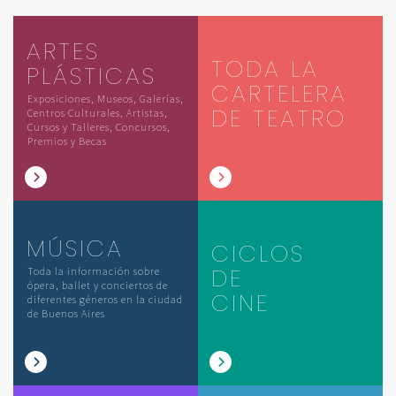
ARTES
TODA LA
PLÁSTICAS
CARTELERA
Exposiciones, Museos, Galerías,
DE TEATRO
Centros Culturales, Artistas,
Cursos y Talleres, Concursos,
Premios y Becas
MÚSICA
CICLOS
DE
Toda la información sobre
ópera, ballet y conciertos de
CINE
diferentes géneros en la ciudad
de Buenos Aires