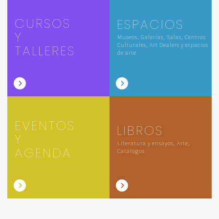
CURSOS
ESPACIOS
Y
Museos, Galerías, Salas, Centros
Culturales, Art Dealers y espacios
TALLERES
de arte
EVENTOS
LIBROS
Y
Literatura y ensayos, Arte,
AGENDA
Catálogos