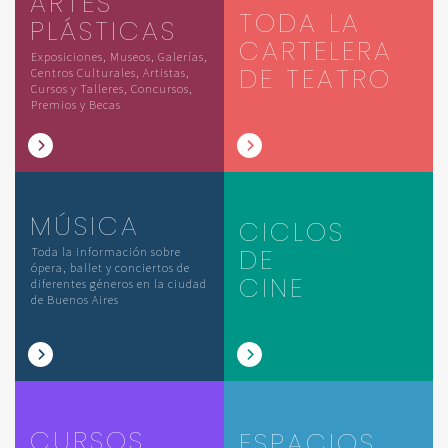
ARTES
TODA LA
PLÁSTICAS
CARTELERA
Exposiciones, Museos, Galerías,
DE TEATRO
Centros Culturales, Artistas,
Cursos y Talleres, Concursos,
Premios y Becas
MÚSICA
CICLOS
DE
Toda la información sobre
ópera, ballet y conciertos de
CINE
diferentes géneros en la ciudad
de Buenos Aires
CURSOS
ESPACIOS