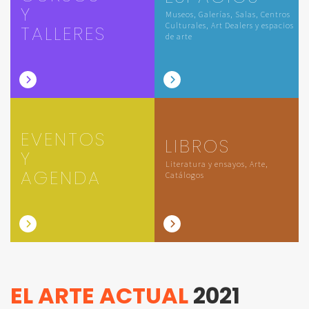
Y
Museos, Galerías, Salas, Centros
Culturales, Art Dealers y espacios
TALLERES
de arte
EVENTOS
LIBROS
Y
Literatura y ensayos, Arte,
AGENDA
Catálogos
EL ARTE ACTUAL
2021