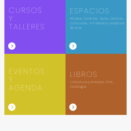
CURSOS
ESPACIOS
Y
Museos, Galerías, Salas, Centros
Culturales, Art Dealers y espacios
TALLERES
de arte
EVENTOS
LIBROS
Y
Literatura y ensayos, Arte,
AGENDA
Catálogos