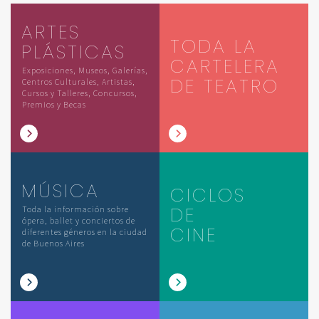
ARTES
TODA LA
PLÁSTICAS
CARTELERA
Exposiciones, Museos, Galerías,
DE TEATRO
Centros Culturales, Artistas,
Cursos y Talleres, Concursos,
Premios y Becas
MÚSICA
CICLOS
DE
Toda la información sobre
ópera, ballet y conciertos de
CINE
diferentes géneros en la ciudad
de Buenos Aires