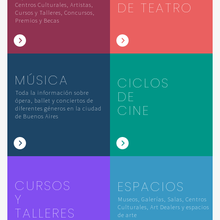
DE TEATRO
Centros Culturales, Artistas,
Cursos y Talleres, Concursos,
Premios y Becas
MÚSICA
CICLOS
DE
Toda la información sobre
ópera, ballet y conciertos de
CINE
diferentes géneros en la ciudad
de Buenos Aires
CURSOS
ESPACIOS
Y
Museos, Galerías, Salas, Centros
Culturales, Art Dealers y espacios
TALLERES
de arte