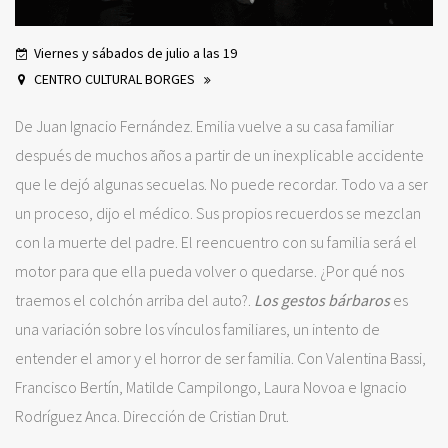
Viernes y sábados de julio a las 19
CENTRO CULTURAL BORGES
De Juan Ignacio Fernández. Emilia vuelve a su casa familiar
después de muchos años a partir de un inexplicable accidente
que le dejó algunas secuelas. No puede recordar. Todo va a ser
un proceso, dijo el médico. Sus propios recuerdos se mezclan
con la muerte del padre. El reencuentro con su familia será el
motor para que ella pueda volver o quedarse. ¿Por qué nos
traemos el colchón arriba del auto?.
Los gestos bárbaros
es
una variación sobre los vínculos familiares, un intento de
entender el amor y el horror de ser familia. Con Valentina Bassi,
Francisco Bertín, Matilde Campilongo, Laura Novoa e Ignacio
Rodríguez Anca. Dirección de Cristian Drut.