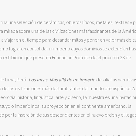
na una selección de cerámicas, objetos líticos, metales, textiles y p
 mirada sobre una de las civilizaciones más fascinantes de la Améri
a a viajar en el tiempo para desandar mitos y poner en valor más de c
 cómo lograron consolidar un imperio cuyos dominios se extendían has
esta exhibición que presenta Fundación Proa desde el próximo 28 de
de Lima, Perú-
Los incas. Más allá de un imperio
desafía las narrativ
 de las civilizaciones más deslumbrantes del mundo prehispánico. A 
logía, historia, lingüística, arte y diseño, la muestra es una invitación
nsuyo o imperio inca, su proyección en el continente americano, la
do por la inserción de sus descendientes en el nuevo orden y el leg