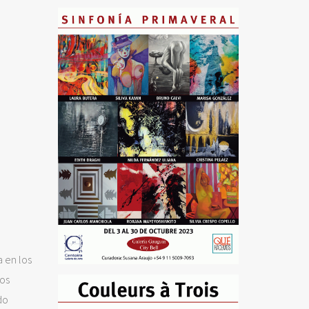
 en los
los
do