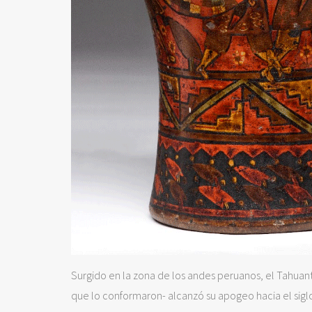
Surgido en la zona de los andes peruanos, el Tahuanti
que lo conformaron- alcanzó su apogeo hacia el siglo X