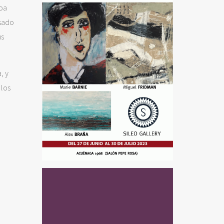
roa
asado
us
, y
 los