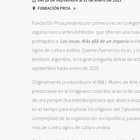
Del 28 de septiembre al 31 de enero de 2025
FUNDACIÓN PROA
Fundación Proa presenta por primera vez en la Argenti
algunas nunca antes exhibidas- que ofrecen una nueva
prehispánica.
Los incas. Más allá de un imperio
invit
siglos de cultura andina. Quienes fueron los incas, y
territorio argentino, es la gran pregunta detrás de 
septiembre hasta enero de 2025.
Originalmente producida por el MALI -Museo de Arte 
predominan en el imaginario colectivo acerca de una
de una perspectiva interdisciplinaria que abarca arqueo
en el tiempo para explorar los orígenes del Tahuanti
complejidad de su organización sociopolítica, pasan
más de cuatro siglos de cultura andina.