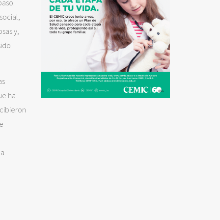
paso.
social,
sas y,
sido
as
ue ha
ncibieron
de
la