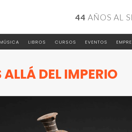
44
AÑOS AL S
MÚSICA
LIBROS
CURSOS
EVENTOS
EMPRE
 ALLÁ DEL IMPERIO