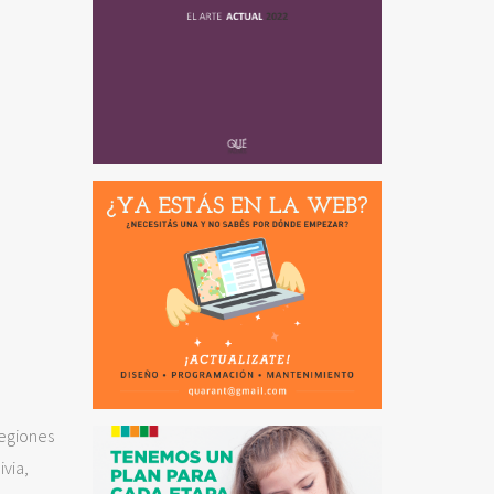
regiones
ivia,