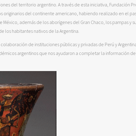
es del territorio argentino. A través de esta iniciativa, Fundación P
os originarios del continente americano, habiendo realizado en el p
 de México, además de los aborígenes del Gran Chaco, los pampas y s
e los habitantes nativos de la Argentina.
 colaboración de instituciones públicas y privadas de Perú y Argentina
adémicos argentinos que nos ayudaron a completar la información de