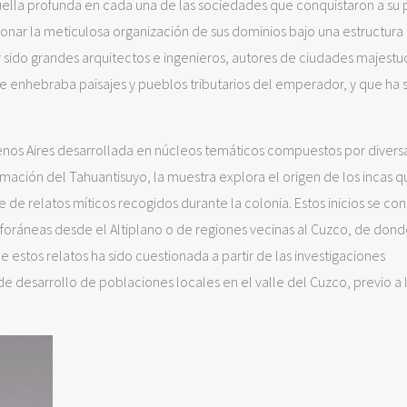
uella profunda en cada una de las sociedades que conquistaron a su 
onar la meticulosa organización de sus dominios bajo una estructura 
ido grandes arquitectos e ingenieros, autores de ciudades majestuo
 enhebraba paisajes y pueblos tributarios del emperador, y que ha 
nos Aires desarrollada en núcleos temáticos compuestos por divers
rmación del Tahuantisuyo, la muestra explora el origen de los incas q
de relatos míticos recogidos durante la colonia. Estos inicios se co
foráneas desde el Altiplano o de regiones vecinas al Cuzco, de don
e estos relatos ha sido cuestionada a partir de las investigaciones
 desarrollo de poblaciones locales en el valle del Cuzco, previo a 