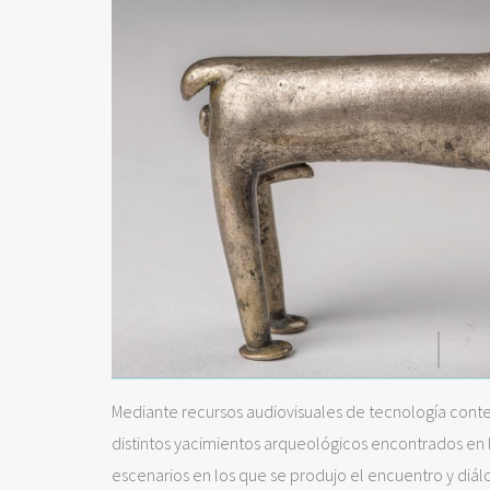
Mediante recursos audiovisuales de tecnología conte
distintos yacimientos arqueológicos encontrados en la
escenarios en los que se produjo el encuentro y diá