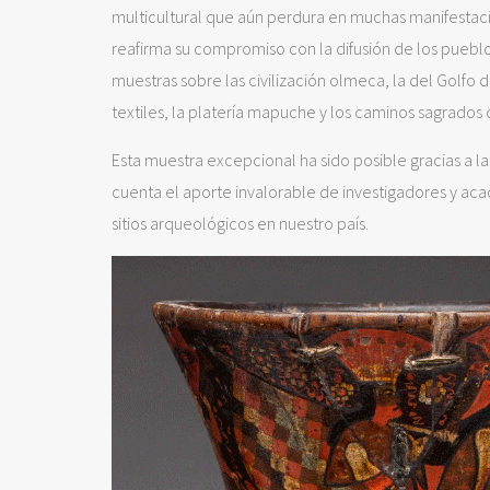
multicultural que aún perdura en muchas manifestacion
reafirma su compromiso con la difusión de los puebl
muestras sobre las civilización olmeca, la del Golfo
textiles, la platería mapuche y los caminos sagrados d
Esta muestra excepcional ha sido posible gracias a la
cuenta el aporte invalorable de investigadores y ac
sitios arqueológicos en nuestro país.