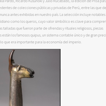
lia Pardo, Ricardo Kusunoki y Julio Rucabado, la edición de Proa par
dentes de colecciones públicas y privadas de Perú, entre las que d
as nunca antes exhibidas en nuestro país. La selección incluye notables
tidiano como los queros, cuyo valor simbólico es clave para compren
as talladas que fueron parte de ofrendas y rituales religiosos, piezas
 están los famosos quipus, un sistema contable único y de gran prec
 lo que era importante para la economía del imperio.