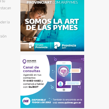
a su
estacan
der la
isión