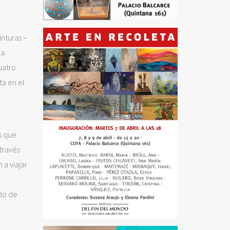
inturas –
ca
uatro
ta en el
as que
través
 a viajar
ado de