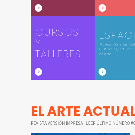
CURSOS
ESPAC
Y
Museos, Galerías, Sa
TALLERES
Culturales, Art Deale
de arte
EL ARTE ACTUA
|
REVISTA VERSIÓN IMPRESA
LEER ÚLTIMO NÚMERO #Q