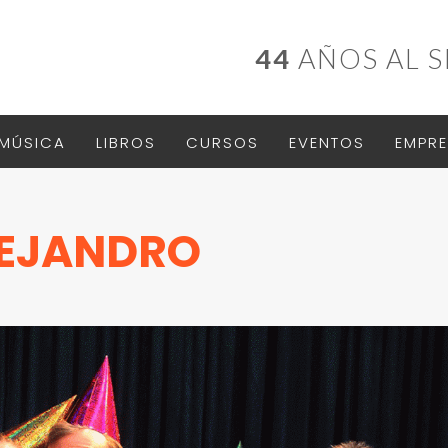
44
AÑOS AL S
MÚSICA
LIBROS
CURSOS
EVENTOS
EMPRE
LEJANDRO