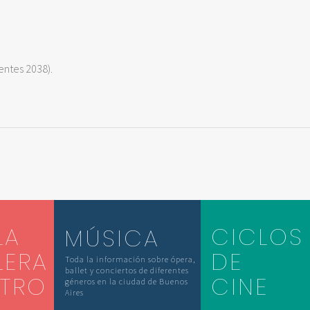
entes 2038).
LA
CICLOS
MÚSICA
LERA
DE
Toda la información sobre ópera,
ballet y conciertos de diferentes
ATRO
CINE
géneros en la ciudad de Buenos
Aires