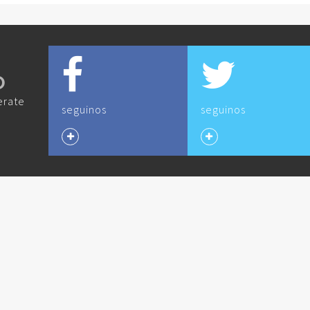
O
erate
seguinos
seguinos