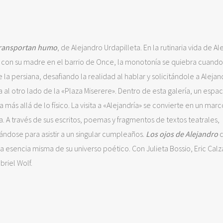
ransportan humo
, de Alejandro Urdapilleta. En la rutinaria vida de Al
on su madre en el barrio de Once, la monotonía se quiebra cuando
la persiana, desafiando la realidad al hablar y solicitándole a Aleja
a al otro lado de la «Plaza Miserere». Dentro de esta galería, un espac
más allá de lo físico. La visita a «Alejandría» se convierte en un mar
. A través de sus escritos, poemas y fragmentos de textos teatrales,
ándose para asistir a un singular cumpleaños.
Los ojos de Alejandro
c
a esencia misma de su universo poético. Con Julieta Bossio, Eric Cal
riel Wolf.