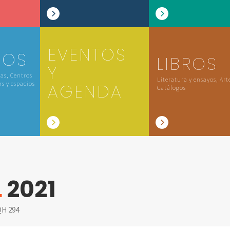
EVENTOS
IOS
LIBROS
Y
las, Centros
Literatura y ensayos, Art
rs y espacios
AGENDA
Catálogos
L
2021
H 294