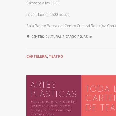
Sábados a las 15.30.
Localidades, 7.500 pesos.
Sala Batato Berea del Centro Cultural Rojas (Av. Corri
CENTRO CULTURAL RICARDO ROJAS
CARTELERA
TEATRO
,
ARTES
TODA 
PLÁSTICAS
CARTE
Exposiciones, Museos, Galerías,
DE TE
Centros Culturales, Artistas,
Cursos y Talleres, Concursos,
Premios y Becas