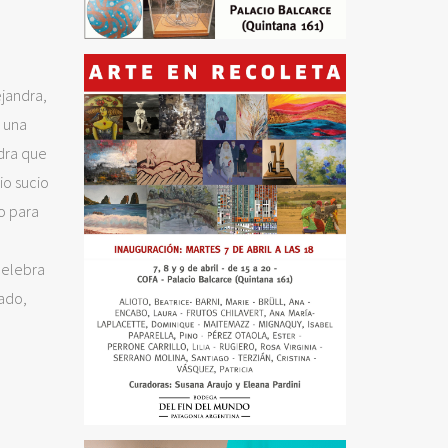
ejandra,
 una
ndra que
io sucio
co para
elebra
zado,