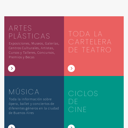
ARTES
TODA LA
PLÁSTICAS
CARTELERA
Exposiciones, Museos, Galerías,
DE TEATRO
Centros Culturales, Artistas,
Cursos y Talleres, Concursos,
Premios y Becas
MÚSICA
CICLOS
DE
Toda la información sobre
ópera, ballet y conciertos de
CINE
diferentes géneros en la ciudad
de Buenos Aires