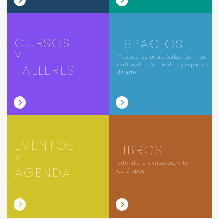
CURSOS
ESPACIOS
Y
Museos, Galerías, Salas, Centros
Culturales, Art Dealers y espacios
TALLERES
de arte
EVENTOS
LIBROS
Y
Literatura y ensayos, Arte,
AGENDA
Catálogos