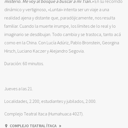
misterio. Me voy al bosque a buscar a mi Tian.»
En su recorrido
dinámico y vertiginoso, «Luntai» intenta ser un viaje a una
realidad ajena y distante que, paradójicamente, nos resulta
familiar. Cuando la muerte irrumpe, los límites de lo real y lo
imaginario se desdibujan. Todo cambia y se trastoca, tanto acá
como en la China. Con Lucía Adúriz, Pablo Bronstein, Georgina
Hirsch, Luciano Kaczer y Alejandro Segovia.
Duración: 60 minutos.
Jueves a las 21.
Localidades, 2.200; estudiantes y jubilados, 2.000.
Complejo Teatral Itaca (Humahuaca 4027).
COMPLEJO TEATRAL ÍTACA