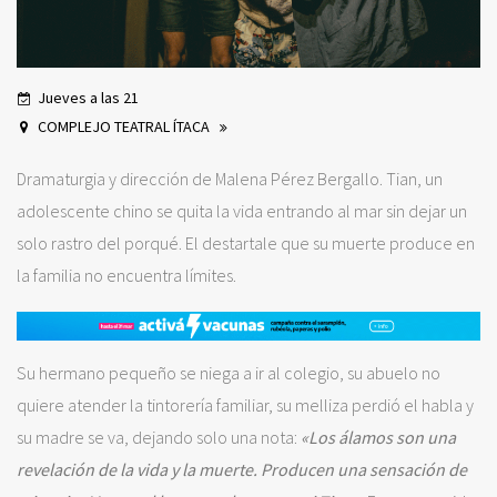
Jueves a las 21
COMPLEJO TEATRAL ÍTACA
Dramaturgia y dirección de Malena Pérez Bergallo. Tian, un
adolescente chino se quita la vida entrando al mar sin dejar un
solo rastro del porqué. El destartale que su muerte produce en
la familia no encuentra límites.
Su hermano pequeño se niega a ir al colegio, su abuelo no
quiere atender la tintorería familiar, su melliza perdió el habla y
su madre se va, dejando solo una nota:
«Los álamos son una
revelación de la vida y la muerte. Producen una sensación de