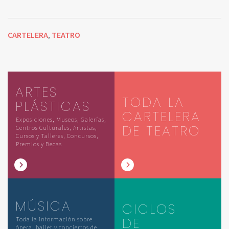
CARTELERA
TEATRO
,
ARTES
TODA LA
PLÁSTICAS
CARTELERA
Exposiciones, Museos, Galerías,
DE TEATRO
Centros Culturales, Artistas,
Cursos y Talleres, Concursos,
Premios y Becas
MÚSICA
CICLOS
DE
Toda la información sobre
ópera, ballet y conciertos de