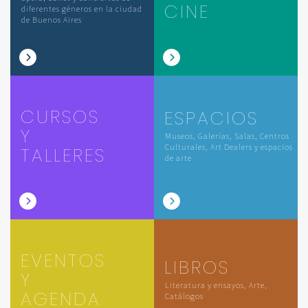
CINE
diferentes géneros en la ciudad
de Buenos Aires
CURSOS
ESPACIOS
Y
Museos, Galerías, Salas, Centros
Culturales, Art Dealers y espacios
TALLERES
de arte
EVENTOS
LIBROS
Y
Literatura y ensayos, Arte,
AGENDA
Catálogos