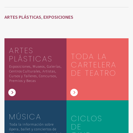
ARTES PLÁSTICAS
EXPOSICIONES
,
ARTES
TODA LA
PLÁSTICAS
CARTELERA
Exposiciones, Museos, Galerías,
DE TEATRO
Centros Culturales, Artistas,
Cursos y Talleres, Concursos,
Premios y Becas
MÚSICA
CICLOS
DE
Toda la información sobre
ópera, ballet y conciertos de