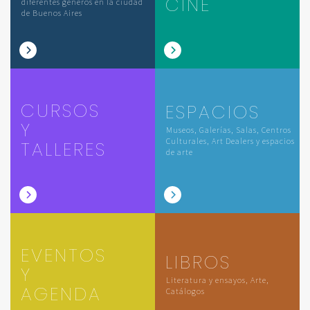
CINE
diferentes géneros en la ciudad
de Buenos Aires
CURSOS
ESPACIOS
Y
Museos, Galerías, Salas, Centros
Culturales, Art Dealers y espacios
TALLERES
de arte
EVENTOS
LIBROS
Y
Literatura y ensayos, Arte,
AGENDA
Catálogos