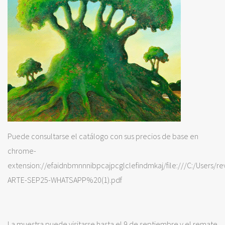
Puede consultarse el catálogo con sus precios de base en
chrome-
extension://efaidnbmnnnibpcajpcglclefindmkaj/file:///C:/Users/r
ARTE-SEP25-WHATSAPP%20(1).pdf
La muestra puede visitarse hasta el 9 de septiembre y el remate