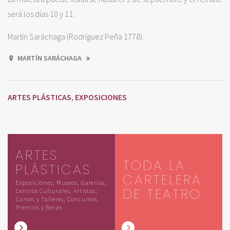
será los días 10 y 11.
Martín Saráchaga (Rodríguez Peña 1778).
MARTÍN SARÁCHAGA
ARTES PLÁSTICAS
EXPOSICIONES
,
ARTES
TODA LA
PLÁSTICAS
CARTELERA
Exposiciones, Museos, Galerías,
DE TEATRO
Centros Culturales, Artistas,
Cursos y Talleres, Concursos,
Premios y Becas