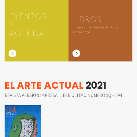
EVENTOS
LIBROS
Y
Literatura y ensayos, Arte,
AGENDA
Catálogos
EL ARTE ACTUAL
2021
|
REVISTA VERSIÓN IMPRESA
LEER ÚLTIMO NÚMERO #QH 294