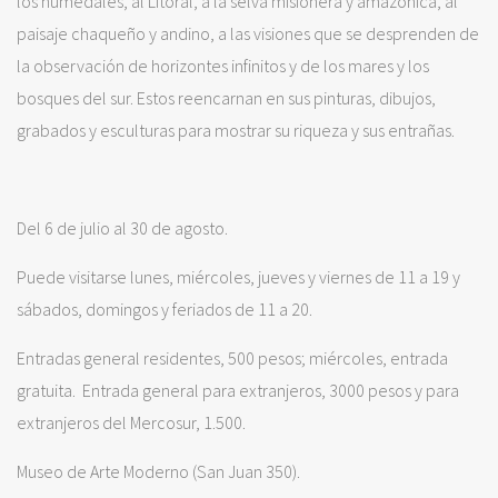
los humedales, al Litoral, a la selva misionera y amazónica, al
paisaje chaqueño y andino, a las visiones que se desprenden de
la observación de horizontes infinitos y de los mares y los
bosques del sur. Estos reencarnan en sus pinturas, dibujos,
grabados y esculturas para mostrar su riqueza y sus entrañas.
Del 6 de julio al 30 de agosto.
Puede visitarse lunes, miércoles, jueves y viernes de 11 a 19 y
sábados, domingos y feriados de 11 a 20.
Entradas general residentes, 500 pesos; miércoles, entrada
gratuita. Entrada general para extranjeros, 3000 pesos y para
extranjeros del Mercosur, 1.500.
Museo de Arte Moderno (San Juan 350).