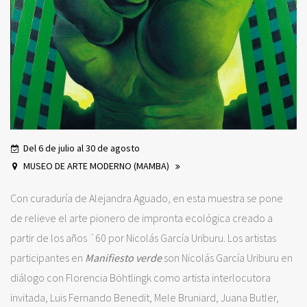
Del 6 de julio al 30 de agosto
MUSEO DE ARTE MODERNO (MAMBA)
Con curaduría de Alejandra Aguado, en esta muestra se pone
de relieve el arte pionero de impronta ecológica creado a
partir de los años ´60 por Nicolás García Uriburu. Los artistas
participantes en
Manifiesto verde
son Nicolás García Uriburu en
diálogo con Florencia Böhtlingk como artista interlocutora
invitada, Luis Fernando Benedit, Mele Bruniard, Juana Butler,