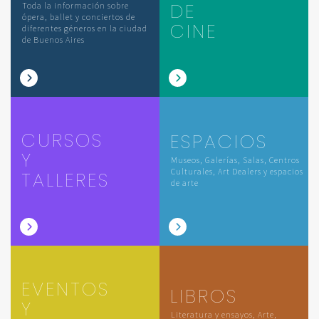
DE
Toda la información sobre
ópera, ballet y conciertos de
CINE
diferentes géneros en la ciudad
de Buenos Aires
CURSOS
ESPACIOS
Y
Museos, Galerías, Salas, Centros
Culturales, Art Dealers y espacios
TALLERES
de arte
EVENTOS
LIBROS
Y
Literatura y ensayos, Arte,