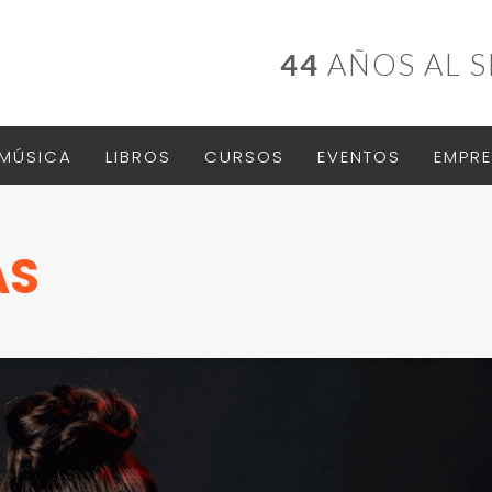
44
AÑOS AL S
MÚSICA
LIBROS
CURSOS
EVENTOS
EMPRE
AS