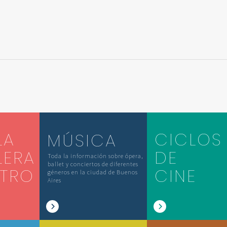
LA
CICLOS
MÚSICA
LERA
DE
Toda la información sobre ópera,
ballet y conciertos de diferentes
ATRO
CINE
géneros en la ciudad de Buenos
Aires