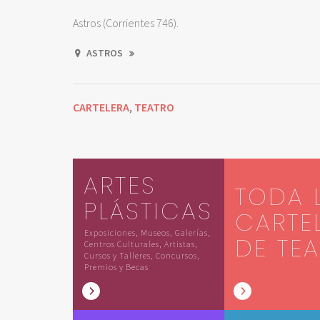
Astros (Corrientes 746).
ASTROS
CARTELERA
TEATRO
,
ARTES
TODA 
PLÁSTICAS
CARTE
Exposiciones, Museos, Galerías,
DE TE
Centros Culturales, Artistas,
Cursos y Talleres, Concursos,
Premios y Becas