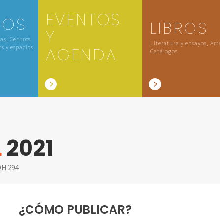
EVENTOS
IOS
LIBROS
Y
las, Centros
Literatura y ensayos, Art
rs y espacios
AGENDA
Catálogos
L
2021
H 294
¿CÓMO PUBLICAR?