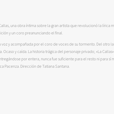
allas, una obra íntima sobre la gran artista que revolucionó la lírica m
ción y un coro preanunciando el final.
su voz y acompañada por el coro de voces de su tormento. Del otro l
a. Ocaso y caída. La historia trágica del personaje privado; «La Callas»
ntregándose por entera, nunca fue suficiente para el resto ni para sí 
ica Pacenza. Dirección de Tatiana Santana.