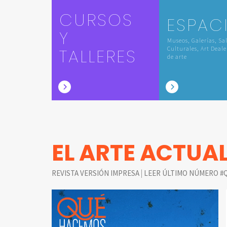
CURSOS
ESPAC
Y
Museos, Galerías, Sa
TALLERES
Culturales, Art Deale
de arte
EL ARTE ACTUA
|
REVISTA VERSIÓN IMPRESA
LEER ÚLTIMO NÚMERO #Q