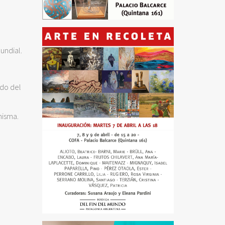
undial.
ado del
misma.