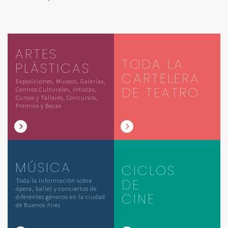
ARTES
TODA LA
PLÁSTICAS
CARTELERA
Exposiciones, Museos, Galerías,
DE TEATRO
Centros Culturales, Artistas,
Cursos y Talleres, Concursos,
Premios y Becas
MÚSICA
CICLOS
DE
Toda la información sobre
ópera, ballet y conciertos de
CINE
diferentes géneros en la ciudad
de Buenos Aires