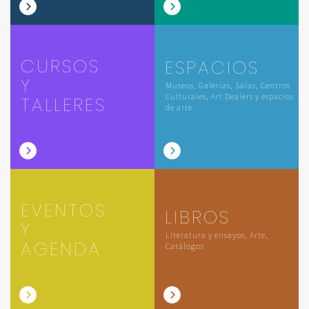
CURSOS
ESPACIOS
Y
Museos, Galerías, Salas, Centros
Culturales, Art Dealers y espacios
TALLERES
de arte
EVENTOS
LIBROS
Y
Literatura y ensayos, Arte,
AGENDA
Catálogos