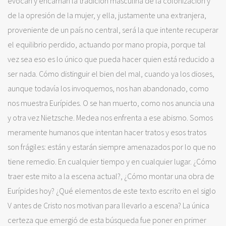
evocan y encarnan la tradición masculina de la colonización y
de la opresión de la mujer, y ella, justamente una extranjera,
proveniente de un país no central, será la que intente recuperar
el equilibrio perdido, actuando por mano propia, porque tal
vez sea eso es lo único que pueda hacer quien está reducido a
ser nada. Cómo distinguir el bien del mal, cuando ya los dioses,
aunque todavía los invoquemos, nos han abandonado, como
nos muestra Eurípides. O se han muerto, como nos anuncia una
y otra vez Nietzsche. Medea nos enfrenta a ese abismo. Somos
meramente humanos que intentan hacer tratos y esos tratos
son frágiles: están y estarán siempre amenazados por lo que no
tiene remedio. En cualquier tiempo y en cualquier lugar. ¿Cómo
traer este mito a la escena actual?, ¿Cómo montar una obra de
Eurípides hoy? ¿Qué elementos de este texto escrito en el siglo
V antes de Cristo nos motivan para llevarlo a escena? La única
certeza que emergió de esta búsqueda fue poner en primer