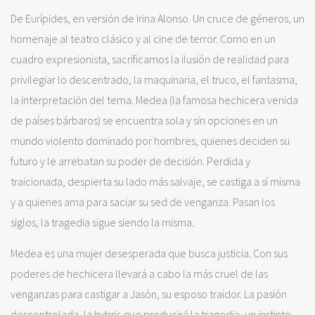
De Eurípides, en versión de Irina Alonso. Un cruce de géneros, un
homenaje al teatro clásico y al cine de terror. Como en un
cuadro expresionista, sacrificamos la ilusión de realidad para
privilegiar lo descentrado, la maquinaria, el truco, el fantasma,
la interpretación del tema. Medea (la famosa hechicera venida
de países bárbaros) se encuentra sola y sin opciones en un
mundo violento dominado por hombres, quienes deciden su
futuro y le arrebatan su poder de decisión. Perdida y
traicionada, despierta su lado más salvaje, se castiga a sí misma
y a quienes ama para saciar su sed de venganza. Pasan los
siglos, la tragedia sigue siendo la misma.
Medea es una mujer desesperada que busca justicia. Con sus
poderes de hechicera llevará a cabo la más cruel de las
venganzas para castigar a Jasón, su esposo traidor. La pasión
descontrolada, la hybris que producirá la tragedia, un instinto