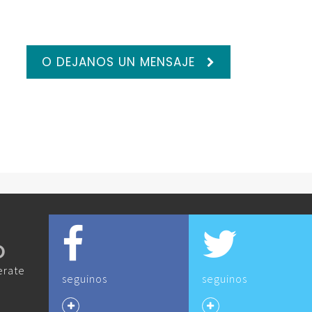
O DEJANOS UN MENSAJE
O
erate
seguinos
seguinos