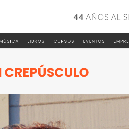
44
AÑOS AL S
MÚSICA
LIBROS
CURSOS
EVENTOS
EMPRE
N CREPÚSCULO