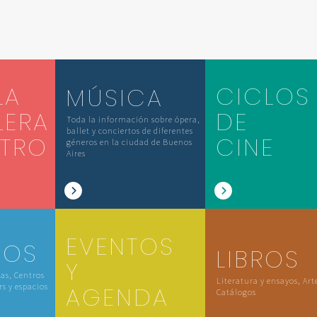
LA
CICLOS
MÚSICA
LERA
DE
Toda la información sobre ópera,
ballet y conciertos de diferentes
ATRO
CINE
géneros en la ciudad de Buenos
Aires
EVENTOS
IOS
LIBROS
Y
las, Centros
Literatura y ensayos, Art
rs y espacios
AGENDA
Catálogos