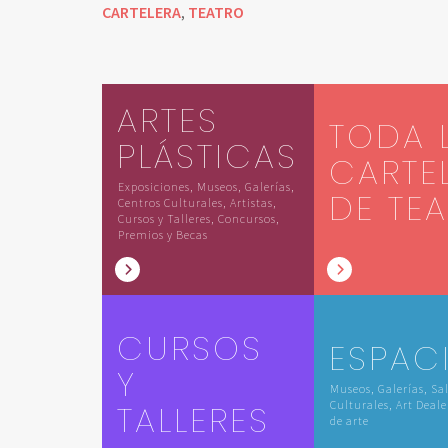
CARTELERA
TEATRO
,
ARTES
TODA 
PLÁSTICAS
CARTE
Exposiciones, Museos, Galerías,
DE TE
Centros Culturales, Artistas,
Cursos y Talleres, Concursos,
Premios y Becas
CURSOS
ESPAC
Y
Museos, Galerías, Sa
TALLERES
Culturales, Art Deale
de arte