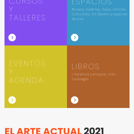
CURSOS
ESPACIOS
Y
Museos, Galerías, Salas, Centros
Culturales, Art Dealers y espacios
TALLERES
de arte
EVENTOS
LIBROS
Y
Literatura y ensayos, Arte,
AGENDA
Catálogos
EL ARTE ACTUAL
2021