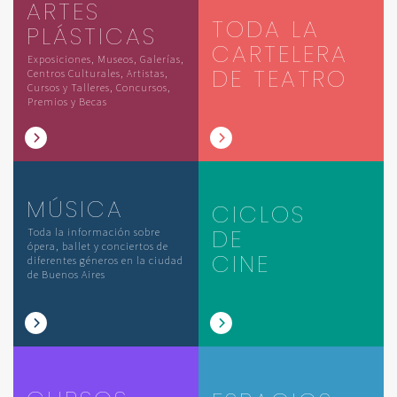
ARTES
TODA LA
PLÁSTICAS
CARTELERA
Exposiciones, Museos, Galerías,
DE TEATRO
Centros Culturales, Artistas,
Cursos y Talleres, Concursos,
Premios y Becas
MÚSICA
CICLOS
DE
Toda la información sobre
ópera, ballet y conciertos de
CINE
diferentes géneros en la ciudad
de Buenos Aires