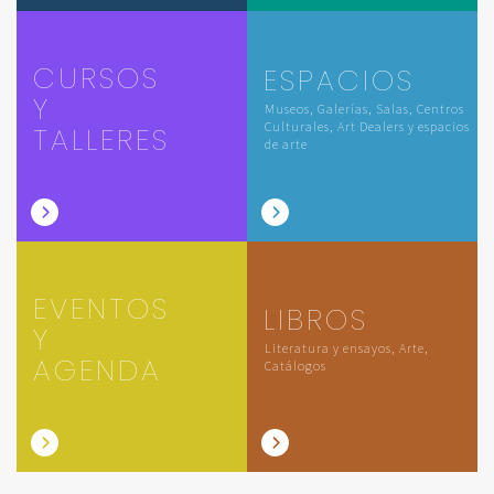
CURSOS
ESPACIOS
Y
Museos, Galerías, Salas, Centros
Culturales, Art Dealers y espacios
TALLERES
de arte
EVENTOS
LIBROS
Y
Literatura y ensayos, Arte,
AGENDA
Catálogos