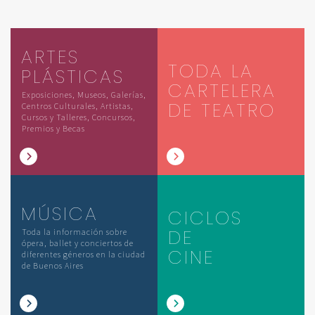
ARTES
TODA LA
PLÁSTICAS
CARTELERA
Exposiciones, Museos, Galerías,
DE TEATRO
Centros Culturales, Artistas,
Cursos y Talleres, Concursos,
Premios y Becas
MÚSICA
CICLOS
DE
Toda la información sobre
ópera, ballet y conciertos de
CINE
diferentes géneros en la ciudad
de Buenos Aires