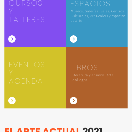
CURSOS
ESPACIOS
Y
Museos, Galerías, Salas, Centros
Culturales, Art Dealers y espacios
TALLERES
de arte
EVENTOS
LIBROS
Y
Literatura y ensayos, Arte,
AGENDA
Catálogos
EL ARTE ACTUAL
2021