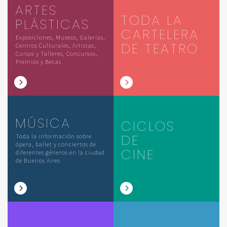
ARTES
TODA LA
PLÁSTICAS
CARTELERA
Exposiciones, Museos, Galerías,
DE TEATRO
Centros Culturales, Artistas,
Cursos y Talleres, Concursos,
Premios y Becas
MÚSICA
CICLOS
DE
Toda la información sobre
ópera, ballet y conciertos de
CINE
diferentes géneros en la ciudad
de Buenos Aires