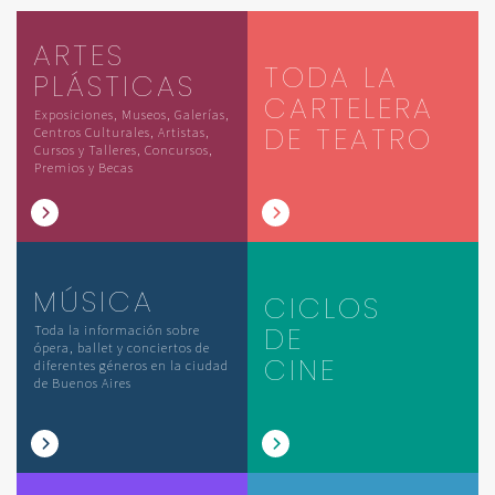
ARTES
TODA LA
PLÁSTICAS
CARTELERA
Exposiciones, Museos, Galerías,
DE TEATRO
Centros Culturales, Artistas,
Cursos y Talleres, Concursos,
Premios y Becas
MÚSICA
CICLOS
DE
Toda la información sobre
ópera, ballet y conciertos de
CINE
diferentes géneros en la ciudad
de Buenos Aires