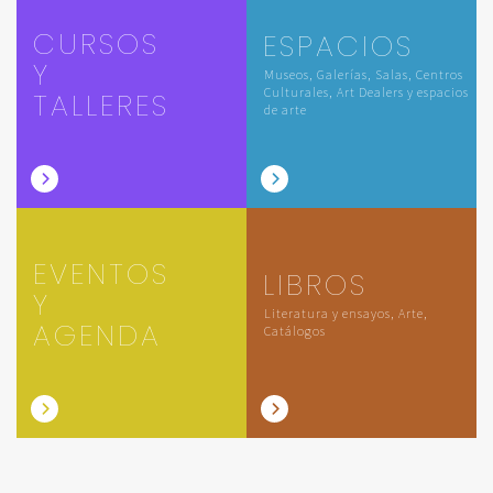
CURSOS
ESPACIOS
Y
Museos, Galerías, Salas, Centros
Culturales, Art Dealers y espacios
TALLERES
de arte
EVENTOS
LIBROS
Y
Literatura y ensayos, Arte,
AGENDA
Catálogos