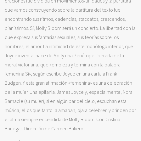
oraciones fue dividida en movimientos/unidades y la partitura
que vamos construyendo sobre la partitura del texto fue
encontrando sus ritmos, cadencias, staccatos, crescendos,
pianíssimos. Sí, Molly Bloom será un concierto. La libertad con la
que expresa sus fantasías sexuales, sus teorías sobre los
hombres, el amor. La intimidad de este monólogo interior, que
Joyce inventa, hace de Molly una Penélope liberada de la
moral victoriana, que «empieza y termina con la palabra
femenina Sí», según escribe Joyce en una carta a Frank
Budgen. Y esta gran afirmación «femenina» es una celebración
de la mujer. Una epifanía. James Joyce y, especialmente, Nora
Barnacle (su mujer), si en algún bar del cielo, escuchan esta
música, ellos que tanto la amaban, ojala celebren y brinden por
el alma siempre encendida de Molly Bloom. Con Cristina
Banegas. Dirección de Carmen Baliero.