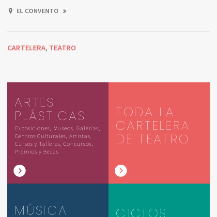
EL CONVENTO
CARTELERA
TEATRO
,
ARTES
TODA LA
PLÁSTICAS
CARTELERA
Exposiciones, Museos, Galerías,
DE TEATRO
Centros Culturales, Artistas,
Cursos y Talleres, Concursos,
Premios y Becas
MÚSICA
CICLOS