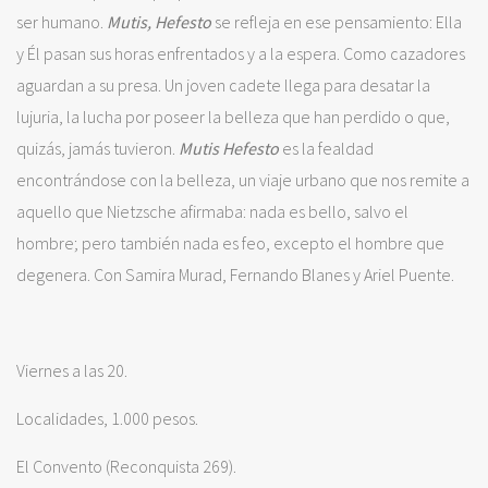
ser humano.
Mutis, Hefesto
se refleja en ese pensamiento: Ella
y Él pasan sus horas enfrentados y a la espera. Como cazadores
aguardan a su presa. Un joven cadete llega para desatar la
lujuria, la lucha por poseer la belleza que han perdido o que,
quizás, jamás tuvieron.
Mutis Hefesto
es la fealdad
encontrándose con la belleza, un viaje urbano que nos remite a
aquello que Nietzsche afirmaba: nada es bello, salvo el
hombre; pero también nada es feo, excepto el hombre que
degenera. Con Samira Murad, Fernando Blanes y Ariel Puente.
Viernes a las 20.
Localidades, 1.000 pesos.
El Convento (Reconquista 269).