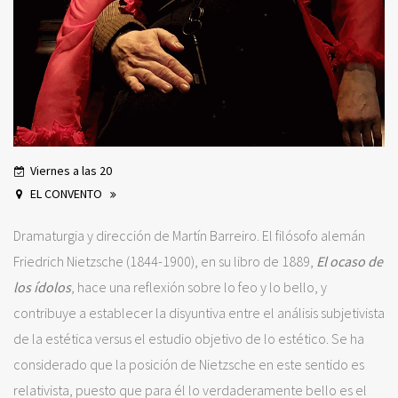
Viernes a las 20
EL CONVENTO
Dramaturgia y dirección de Martín Barreiro. El filósofo alemán
Friedrich Nietzsche (1844-1900), en su libro de 1889,
El ocaso de
los ídolos
, hace una reflexión sobre lo feo y lo bello, y
contribuye a establecer la disyuntiva entre el análisis subjetivista
de la estética versus el estudio objetivo de lo estético. Se ha
considerado que la posición de Nietzsche en este sentido es
relativista, puesto que para él lo verdaderamente bello es el