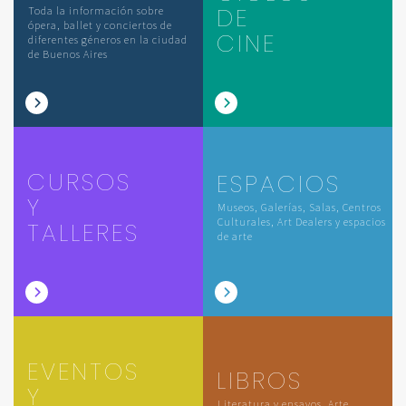
DE
Toda la información sobre
ópera, ballet y conciertos de
CINE
diferentes géneros en la ciudad
de Buenos Aires
CURSOS
ESPACIOS
Y
Museos, Galerías, Salas, Centros
Culturales, Art Dealers y espacios
TALLERES
de arte
EVENTOS
LIBROS
Y
Literatura y ensayos, Arte,