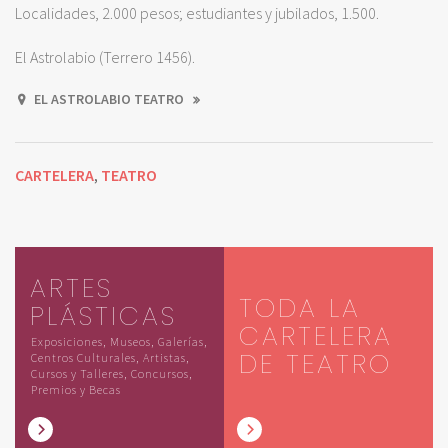
Localidades, 2.000 pesos; estudiantes y jubilados, 1.500.
El Astrolabio (Terrero 1456).
EL ASTROLABIO TEATRO
CARTELERA
TEATRO
,
ARTES
TODA LA
PLÁSTICAS
CARTELERA
Exposiciones, Museos, Galerías,
DE TEATRO
Centros Culturales, Artistas,
Cursos y Talleres, Concursos,
Premios y Becas