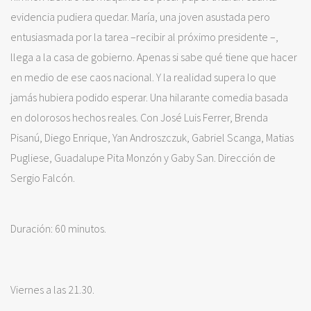
evidencia pudiera quedar. María, una joven asustada pero
entusiasmada por la tarea –recibir al próximo presidente –,
llega a la casa de gobierno. Apenas si sabe qué tiene que hacer
en medio de ese caos nacional. Y la realidad supera lo que
jamás hubiera podido esperar. Una hilarante comedia basada
en dolorosos hechos reales. Con José Luis Ferrer, Brenda
Pisanú, Diego Enrique, Yan Androszczuk, Gabriel Scanga, Matias
Pugliese, Guadalupe Pita Monzón y Gaby San. Dirección de
Sergio Falcón.
Duración: 60 minutos.
Viernes a las 21.30.