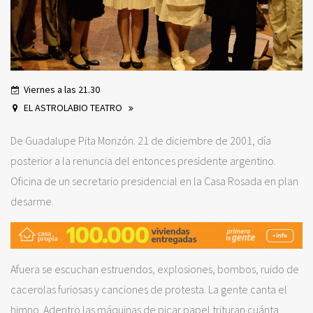
Viernes a las 21.30
EL ASTROLABIO TEATRO
De Guadalupe Pita Monzón. 21 de diciembre de 2001, día
posterior a la renuncia del entonces presidente argentino.
Oficina de un secretario presidencial en la Casa Rosada en plan
desarme.
Afuera se escuchan estruendos, explosiones, bombos, ruido de
cacerolas furiosas y canciones de protesta. La gente canta el
himno. Adentro las máquinas de picar papel trituran cuánta