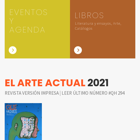
EVENTOS
LIBROS
Y
Literatura y ensayos, Arte,
AGENDA
Catálogos
EL ARTE ACTUAL
2021
|
REVISTA VERSIÓN IMPRESA
LEER ÚLTIMO NÚMERO #QH 294