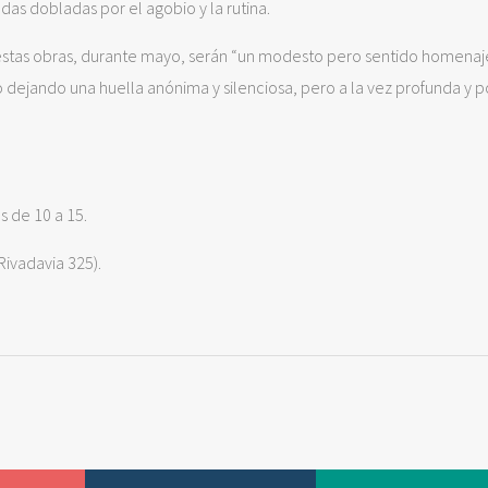
as dobladas por el agobio y la rutina.
 estas obras, durante mayo, serán “un modesto pero sentido homenaj
 dejando una huella anónima y silenciosa, pero a la vez profunda y 
s de 10 a 15.
Rivadavia 325).