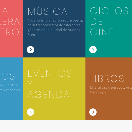
LA
CICLOS
MÚSICA
LERA
DE
Toda la información sobre ópera,
ballet y conciertos de diferentes
ATRO
CINE
géneros en la ciudad de Buenos
Aires
EVENTOS
IOS
LIBROS
Y
las, Centros
Literatura y ensayos, Art
rs y espacios
AGENDA
Catálogos