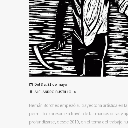
Del 3 al 31 de mayo
ALEJANDRO BUSTILLO
Hernán Borches empezó su trayectoria artística en la
permitió expresarse a través de las marcas duras y ag
profundizarse, desde 2019, en el tema del trabajo hu