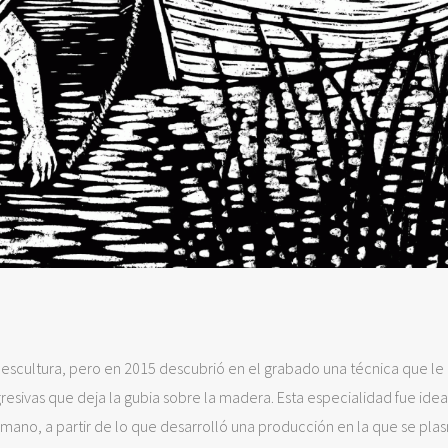
 escultura, pero en 2015 descubrió en el grabado una técnica que le
resivas que deja la gubia sobre la madera. Esta especialidad fue idea
mano, a partir de lo que desarrolló una producción en la que se pla