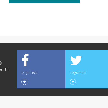
O
erate
seguinos
seguinos