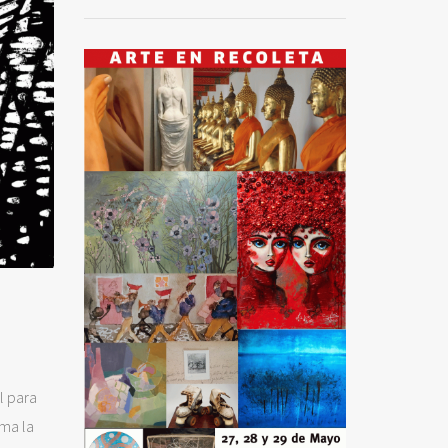
l para
sma la