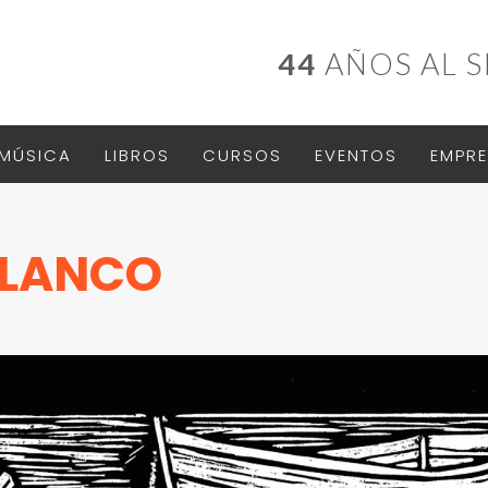
44
AÑOS AL S
MÚSICA
LIBROS
CURSOS
EVENTOS
EMPRE
BLANCO