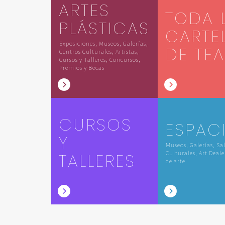
ARTES
TODA 
PLÁSTICAS
CARTE
Exposiciones, Museos, Galerías,
DE TE
Centros Culturales, Artistas,
Cursos y Talleres, Concursos,
Premios y Becas
CURSOS
ESPAC
Y
Museos, Galerías, Sa
TALLERES
Culturales, Art Deale
de arte