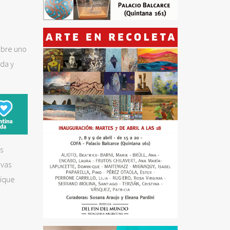
obre uno
ida y
s
evas
rique