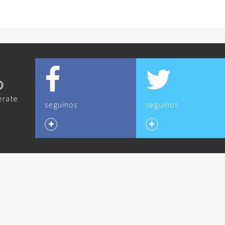
O
erate
seguinos
seguinos