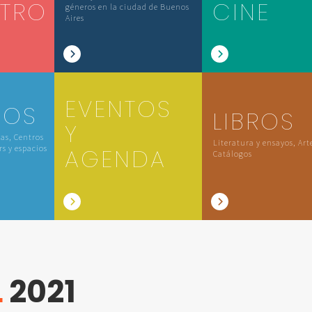
ATRO
CINE
géneros en la ciudad de Buenos
Aires
EVENTOS
IOS
LIBROS
Y
las, Centros
Literatura y ensayos, Art
rs y espacios
AGENDA
Catálogos
L
2021