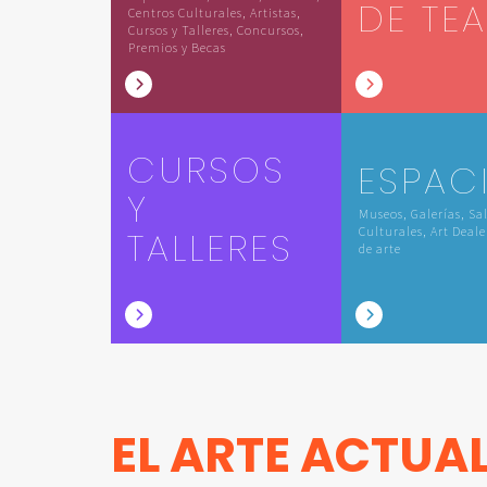
DE TE
Centros Culturales, Artistas,
Cursos y Talleres, Concursos,
Premios y Becas
CURSOS
ESPAC
Y
Museos, Galerías, Sa
TALLERES
Culturales, Art Deale
de arte
EL ARTE ACTUA