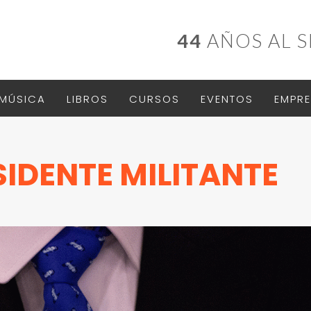
44
AÑOS AL S
MÚSICA
LIBROS
CURSOS
EVENTOS
EMPRE
SIDENTE MILITANTE