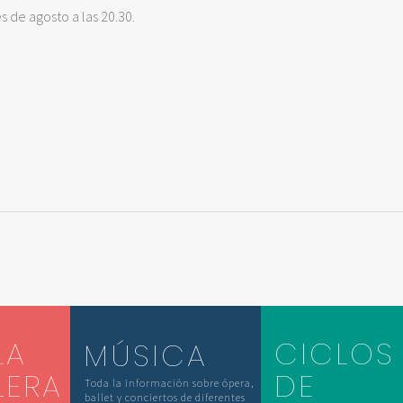
s de agosto a las 20.30.
LA
CICLOS
MÚSICA
LERA
DE
Toda la información sobre ópera,
ballet y conciertos de diferentes