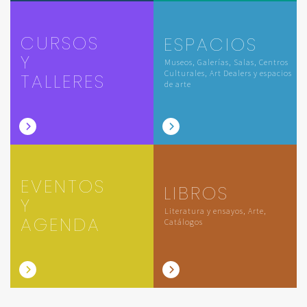
CURSOS
ESPACIOS
Y
Museos, Galerías, Salas, Centros
Culturales, Art Dealers y espacios
TALLERES
de arte
EVENTOS
LIBROS
Y
Literatura y ensayos, Arte,
AGENDA
Catálogos