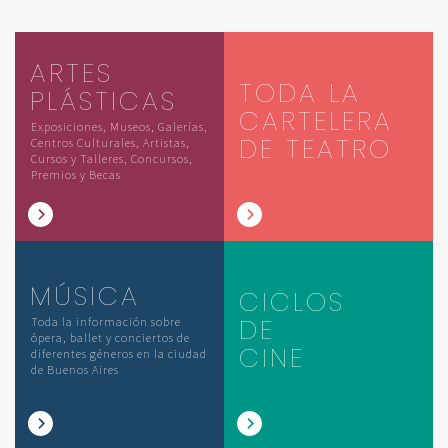
ARTES
TODA LA
PLÁSTICAS
CARTELERA
Exposiciones, Museos, Galerías,
DE TEATRO
Centros Culturales, Artistas,
Cursos y Talleres, Concursos,
Premios y Becas
MÚSICA
CICLOS
DE
Toda la información sobre
ópera, ballet y conciertos de
CINE
diferentes géneros en la ciudad
de Buenos Aires