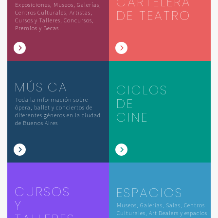
CARTELERA
Exposiciones, Museos, Galerías,
DE TEATRO
Centros Culturales, Artistas,
Cursos y Talleres, Concursos,
Premios y Becas
MÚSICA
CICLOS
DE
Toda la información sobre
ópera, ballet y conciertos de
CINE
diferentes géneros en la ciudad
de Buenos Aires
CURSOS
ESPACIOS
Y
Museos, Galerías, Salas, Centros
Culturales, Art Dealers y espacios