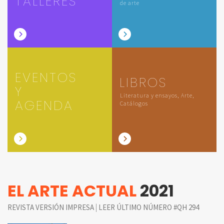
TALLERES
de arte
EVENTOS
LIBROS
Y
Literatura y ensayos, Arte,
AGENDA
Catálogos
EL ARTE ACTUAL
2021
|
REVISTA VERSIÓN IMPRESA
LEER ÚLTIMO NÚMERO #QH 294