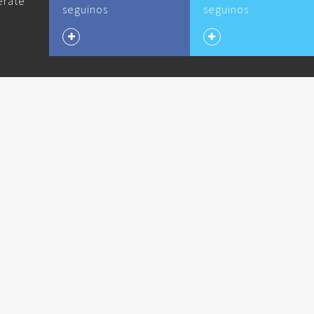
erate
seguinos
seguinos