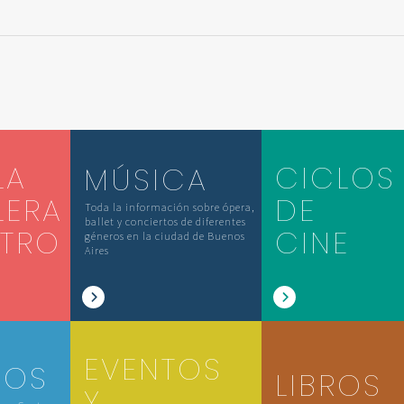
LA
CICLOS
MÚSICA
LERA
DE
Toda la información sobre ópera,
ballet y conciertos de diferentes
ATRO
CINE
géneros en la ciudad de Buenos
Aires
EVENTOS
IOS
LIBROS
Y