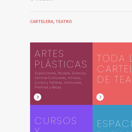
CARTELERA
TEATRO
,
ARTES
TODA 
PLÁSTICAS
CARTE
Exposiciones, Museos, Galerías,
DE TE
Centros Culturales, Artistas,
Cursos y Talleres, Concursos,
Premios y Becas
CURSOS
ESPAC
Y