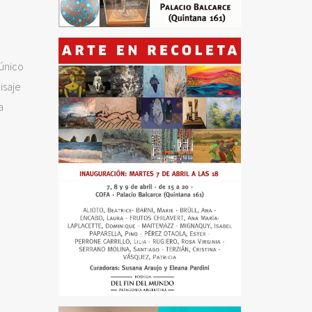
 único
isaje
a