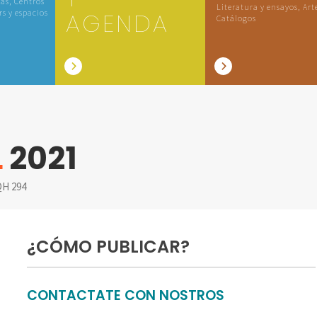
las, Centros
Literatura y ensayos, Art
rs y espacios
AGENDA
Catálogos
L
2021
H 294
¿CÓMO PUBLICAR?
CONTACTATE CON NOSTROS