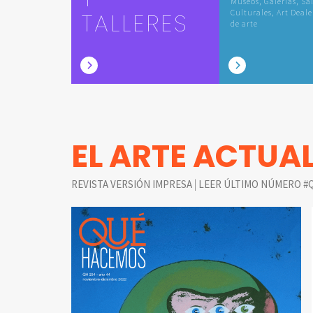
Museos, Galerías, Sa
TALLERES
Culturales, Art Deale
de arte
EL ARTE ACTUA
|
REVISTA VERSIÓN IMPRESA
LEER ÚLTIMO NÚMERO #Q