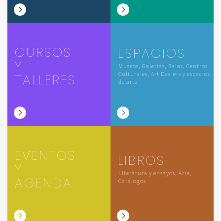
CURSOS
ESPACIOS
Y
Museos, Galerías, Salas, Centros
Culturales, Art Dealers y espacios
TALLERES
de arte
EVENTOS
LIBROS
Y
Literatura y ensayos, Arte,
AGENDA
Catálogos