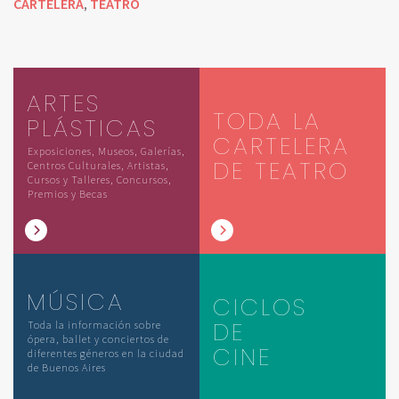
CARTELERA
TEATRO
,
ARTES
TODA LA
PLÁSTICAS
CARTELERA
Exposiciones, Museos, Galerías,
DE TEATRO
Centros Culturales, Artistas,
Cursos y Talleres, Concursos,
Premios y Becas
MÚSICA
CICLOS
DE
Toda la información sobre
ópera, ballet y conciertos de
CINE
diferentes géneros en la ciudad
de Buenos Aires