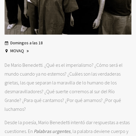
Domingos a las 18
MOVAQ
De Mario Benedetti. ¿Qué es el imperialismo? ¿Cómo será el
mundo cuando ya no estemos? ¿Cuáles son las verdaderas
grietas, las que separan la maravilla de lo humano de los
desmaravilladores? ¿Qué suerte corremos al sur del Río
Grande? ¿Para qué cantamos? ¿Por qué amamos? ¿Por qué
luchamos?
Desde la poesía, Mario Benedetti intentó dar respuestas a estas
cuestiones. En
Palabras urgentes
, la palabra deviene cuerpo y