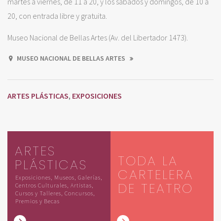
martes a viernes, de 11 a 20, y los sábados y domingos, de 10 a
20, con entrada libre y gratuita.
Museo Nacional de Bellas Artes (Av. del Libertador 1473).
MUSEO NACIONAL DE BELLAS ARTES
ARTES PLÁSTICAS
EXPOSICIONES
,
ARTES
TODA LA
PLÁSTICAS
CARTELERA
Exposiciones, Museos, Galerías,
DE TEATRO
Centros Culturales, Artistas,
Cursos y Talleres, Concursos,
Premios y Becas