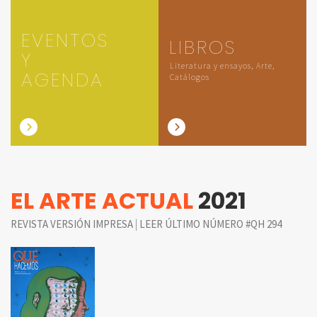
EVENTOS
LIBROS
Y
Literatura y ensayos, Arte,
AGENDA
Catálogos
EL ARTE ACTUAL
2021
|
REVISTA VERSIÓN IMPRESA
LEER ÚLTIMO NÚMERO #QH 294