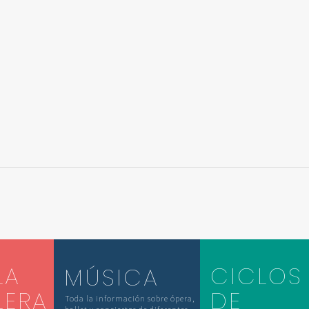
LA
CICLOS
MÚSICA
LERA
DE
Toda la información sobre ópera,