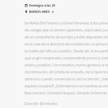
Domingos a las 20
BUENOS AIRES
De Matías Del Federico y Daniel Veronese. Esta comedia
de colegio que se sienten superados, especiales, bu
de un compañerito de sus hijos y están dispuestos a ha
en la casa de la directora de la institución, un pers
la madre del niño en cuestión. Desde allí, el encuent
que un giro inesperado y sorprendente provoca, has
reales y posibles. Con maestría y humor grotesco e i
discriminación, de la falta de empatía, de la hipocres
derechos cuando comienzan los de los demás? ¿Sabe
espada y la pared? ¿Defendemos con nuestras accione
Maia Lancioni, Soledad Vázquez, Gerardo Scherman y
Duración: 80 minutos.