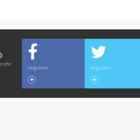
O
erate
seguinos
seguinos