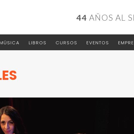
44
AÑOS AL S
MÚSICA
LIBROS
CURSOS
EVENTOS
EMPRE
ES