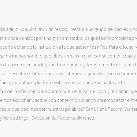
 ágil, cruda, sin filtro y sin respiro, retrata a un grupo de padres y 
ena onda y unidos por una gran amistad, a los que les incomoda la p
cerlo echar de la Institución a la que asisten los niños. Para ello, se
onaje no menos horrible que ellos, arman un plan con su complicidad y 
ro transcurre en un ida y vuelta imparable y terriblemente delirante 
ta el desenlace, situaciones increíblemente graciosas, pero durame
rónico, los autores plantean esta comedia donde se habla de la
ía y de la dificultad para ponernos en el lugar del otro. ¿Terminan nue
mos escuchar y actuar con contención cuando creemos estar entre
s lo que decimos con nuestras palabras? Con Liliana Pécora, Walter
 Merced Urgel. Dirección de Federico Jiménez.