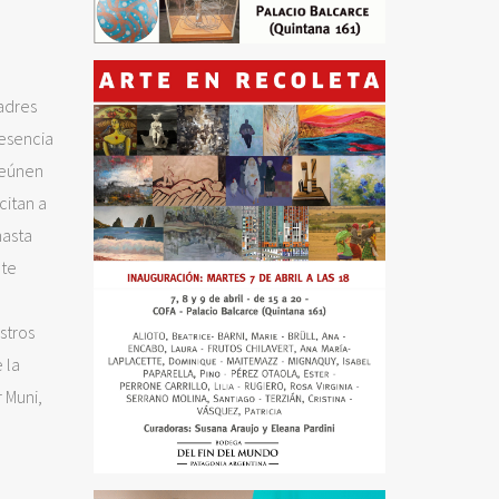
madres
resencia
 reúnen
citan a
hasta
nte
stros
 la
 Muni,