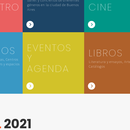
ballet y conciertos de diferentes
ATRO
CINE
géneros en la ciudad de Buenos
Aires
EVENTOS
IOS
LIBROS
Y
las, Centros
Literatura y ensayos, Art
rs y espacios
AGENDA
Catálogos
L
2021