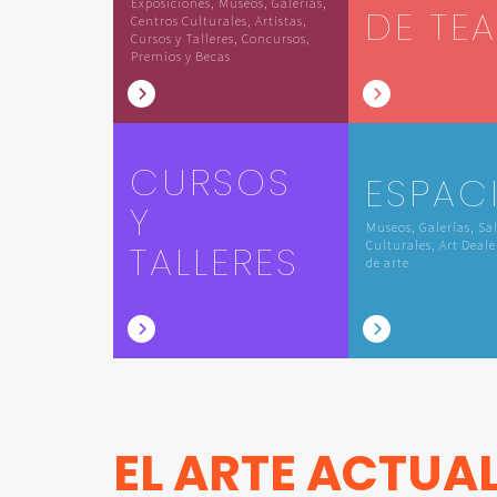
Exposiciones, Museos, Galerías,
DE TE
Centros Culturales, Artistas,
Cursos y Talleres, Concursos,
Premios y Becas
CURSOS
ESPAC
Y
Museos, Galerías, Sa
TALLERES
Culturales, Art Deale
de arte
EL ARTE ACTUA