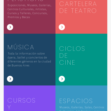
CARTELERA
Exposiciones, Museos, Galerías,
DE TEATRO
Centros Culturales, Artistas,
Cursos y Talleres, Concursos,
Premios y Becas
MÚSICA
CICLOS
DE
Toda la información sobre
ópera, ballet y conciertos de
CINE
diferentes géneros en la ciudad
de Buenos Aires
CURSOS
ESPACIOS
Y
Museos, Galerías, Salas, Centros