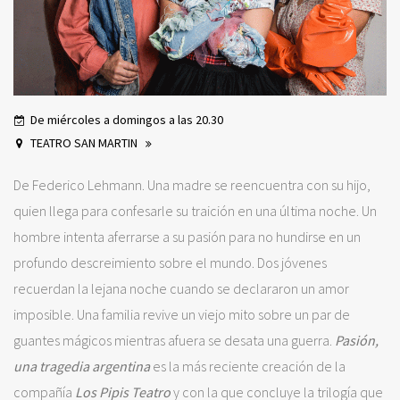
De miércoles a domingos a las 20.30
TEATRO SAN MARTIN
De Federico Lehmann. Una madre se reencuentra con su hijo,
quien llega para confesarle su traición en una última noche. Un
hombre intenta aferrarse a su pasión para no hundirse en un
profundo descreimiento sobre el mundo. Dos jóvenes
recuerdan la lejana noche cuando se declararon un amor
imposible. Una familia revive un viejo mito sobre un par de
guantes mágicos mientras afuera se desata una guerra.
Pasión,
una tragedia argentina
es la más reciente creación de la
compañía
Los Pipis Teatro
y con la que concluye la trilogía que