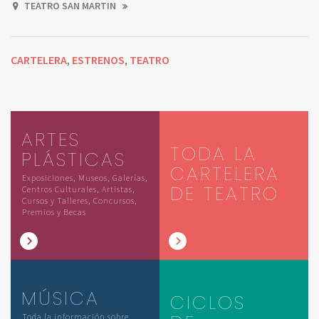
TEATRO SAN MARTIN
CARTELERA
ESTRENOS
TEATRO
,
,
ARTES
TODA LA
PLÁSTICAS
CARTELERA
Exposiciones, Museos, Galerías,
DE TEATRO
Centros Culturales, Artistas,
Cursos y Talleres, Concursos,
Premios y Becas
MÚSICA
CICLOS
Toda la información sobre