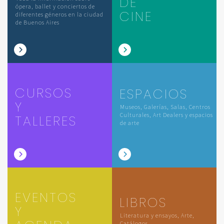
DE
ópera, ballet y conciertos de
CINE
diferentes géneros en la ciudad
de Buenos Aires
CURSOS
ESPACIOS
Y
Museos, Galerías, Salas, Centros
Culturales, Art Dealers y espacios
TALLERES
de arte
EVENTOS
LIBROS
Y
Literatura y ensayos, Arte,
Catálogos