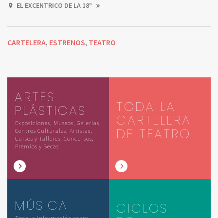
EL EXCENTRICO DE LA 18º
CARTELERA
ESTRENOS
TEATRO
,
,
ARTES
TODA LA
PLÁSTICAS
CARTELERA
Exposiciones, Museos, Galerías,
DE TEATRO
Centros Culturales, Artistas,
Cursos y Talleres, Concursos,
Premios y Becas
MÚSICA
CICLOS
Toda la información sobre