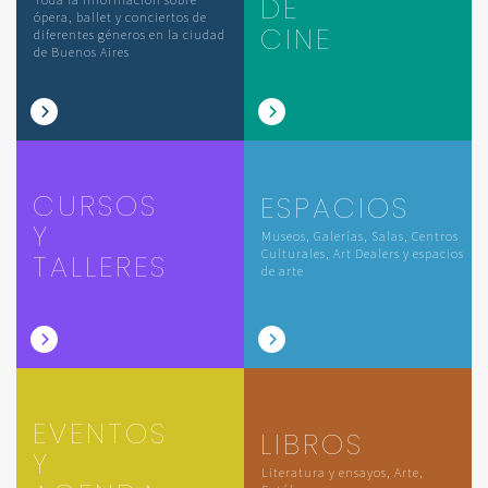
DE
ópera, ballet y conciertos de
CINE
diferentes géneros en la ciudad
de Buenos Aires
CURSOS
ESPACIOS
Y
Museos, Galerías, Salas, Centros
Culturales, Art Dealers y espacios
TALLERES
de arte
EVENTOS
LIBROS
Y
Literatura y ensayos, Arte,